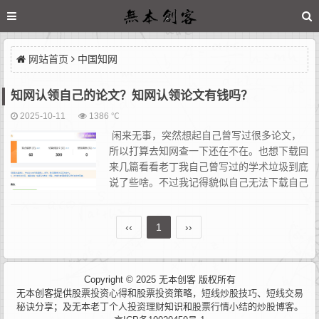
网站首页
中国知网
知网认领自己的论文？知网认领论文有钱吗？
2025-10-11
1386 ℃
闲来无事，突然想起自己曾写过很多论文，
所以打算去知网查一下还在不在。也想下载回
来几篇看看老丁我自己曾写过的学术垃圾到底
说了些啥。不过我记得貌似自己无法下载自己
的文章，也一样得掏钱。先去看看吧。找到知
网在登录后，貌似多了个认领功能，于是我都认领后，发...
‹‹
1
››
Copyright © 2025 无本创客 版权所有
无本创客提供
股票投资心得
和
股票投资策略
，
短线炒股技巧
、
短线交易
秘诀
分享；及无本老丁
个人投资理财
知识和
股票行情小结
的
炒股博客
。