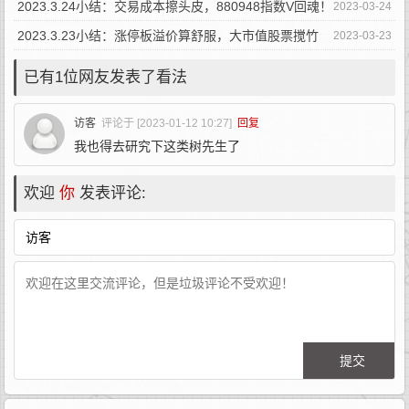
而谈！
2023.3.24小结：交易成本擦头皮，880948指数V回魂！
2023-03-24
2023.3.23小结：涨停板溢价算舒服，大市值股票搅竹
2023-03-23
筒！
已有1位网友发表了看法
访客
评论于 [2023-01-12 10:27]
回复
我也得去研究下这类树先生了
欢迎
你
发表评论: