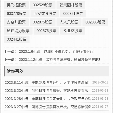
英飞拓股票
002528股票
乾景园林股票
603778股票
西安饮食股票
000721股票
安奈儿股票
002875股票
人人乐股票
002336股票
通达动力股票
002576股票
众业达股票
002441股票
上一篇：
2023.1.6小结：退潮期还得老腚，个股行情不行！
下一篇：
2023.1.12小结：潜力股票满屏有，通润装备黑芝麻！
猜你喜欢
2023.8.11小结：美能能源股票还行，太平洋股票温润！
2023-08-11
2023.6.23小结：剑桥科技股票挺好，睿能科技股票挺
2023-06-23
孬！
2023.3.28小结：惠威科技股票走天地，亏钱效应与心得
2023-03-28
总结！
2023.3.27小结：鸿博股份股票首次开板，交易感悟侃侃
2023-03-27