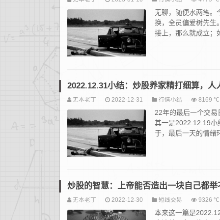
无聊，随便水两笔。
换，全员偏爱树先生。
接上，那么就成立；如果
2022.12.31小结：炒股养家精打细算
无本老丁
2022-12-31
行情小结
8169 ℃
22年的最后一个交
其一是2022.12
于，最后一天的情绪环
炒股的智慧：上帝能否造出一块自己都举
无本老丁
2022-12-30
短线交易
9326 ℃
本来这一篇是2022