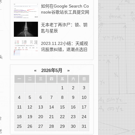
不
如何在Google Search Co
.
nsole谷歌站长工具提交网
站地图？
无本老丁再诈尸：锁、钥
匙与星辰
2023.11.22小结：天威视
讯股票纠错，退潮点选旧
去新！
头
«
2026年5月
»
一
二
三
四
五
六
日
1
2
3
4
5
6
7
8
9
10
11
12
13
14
15
16
17
18
19
20
21
22
23
24
2
可
25
26
27
28
29
30
31
老