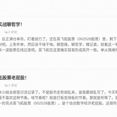
股实战聊哲学！
2 评论
反正满仓单吊，盯着就行了。还在英飞拓股票（002528股票）里，剩下
对吧。上条件单，然后该干啥干啥。聊思维，聊哲学，瞎记录。就着这一
来一波股票在线记录吧。英飞拓在这里确实容易形成高开一致。单从情绪
飞拓股票老屁股！
1 评论
本小结全部意识流记录了。不是股市走势胡乱来，是我要胡乱写了。今天
最不喜欢这种节奏。啥节奏呢？就是打板变排板的节奏。那就是死等了。
的亮点英飞拓股票（002528股票）。是个信创数字经济老屁股。这很符