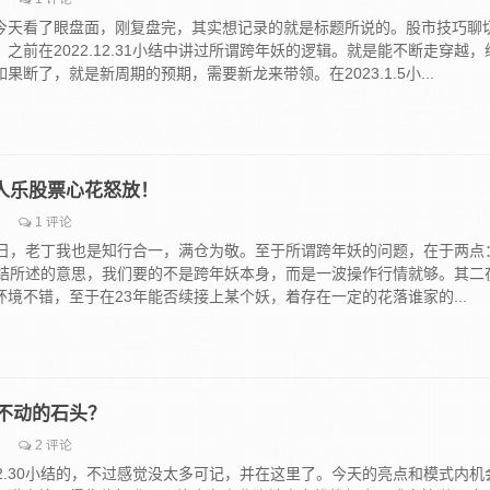
今天看了眼盘面，刚复盘完，其实想记录的就是标题所说的。股市技巧聊
之前在2022.12.31小结中讲过所谓跨年妖的逻辑。就是能不断走穿越，
断了，就是新周期的预期，需要新龙来带领。在2023.1.5小...
，人人乐股票心花怒放！
1 评论
易日，老丁我也是知行合一，满仓为敬。至于所谓跨年妖的问题，在于两点
.19小结所述的意思，我们要的不是跨年妖本身，而是一波操作行情就够。其二
境不错，至于在23年能否续接上某个妖，着存在一定的花落谁家的...
不动的石头？
2 评论
.12.30小结的，不过感觉没太多可记，并在这里了。今天的亮点和模式内机