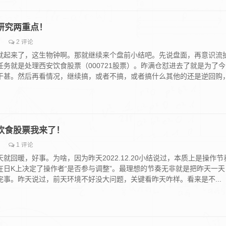
票研究两重点！
2 评论
就起来了，这生物钟啊。那就继续来个盘前小结吧。先说盘面，再意识流
务就是处理西安饮食股票（000721股票）。昨满仓怼进去了就是为了今
干甚。然后再看情况，继续搞，或者不搞，或者搞什么其他的还是逆回购
西安饮食股票我来了！
1 评论
就回暖，好事。为啥，因为昨天2022.12.20小结说过，本质上是操作节
在日K上决定了操作者“是否参与调整”。最理想的节奏无非就是把昨天一天
完事。昨天说过，前天环境不好没大问题，关键看昨天咋样。看来是不...