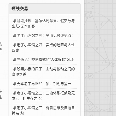
短线交易
阶段扯谈：塞尔达刷苹果、假突破与
生烟-无本创客
老丁小酒馆之五：见山见线终见点！
笔
老丁小酒馆之四：卖点的迷阵与人性
博
四鬼
三通论：交易模式的“人体蜈蚣”闭环
股票排板的尺子：主动与被动之间的
毫厘之差
无本老丁再诈尸：锁、钥匙与星辰
等
老丁小酒馆之三：三浪体系框架及无
是
本老丁的生存之道！
老丁小酒馆之二：弱者思维及自撸自
捶杂谈！