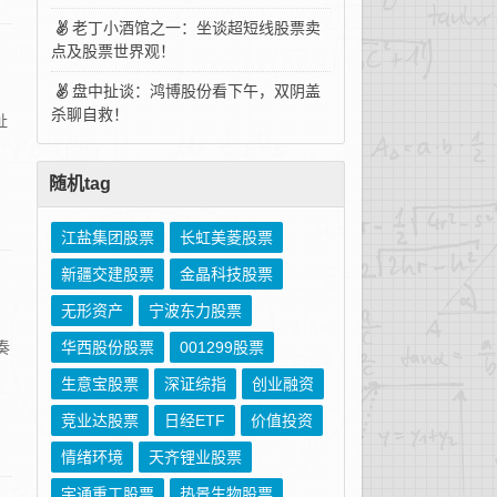
老丁小酒馆之一：坐谈超短线股票卖
点及股票世界观！
盘中扯谈：鸿博股份看下午，双阴盖
杀聊自救！
扯
，
随机tag
江盐集团股票
长虹美菱股票
新疆交建股票
金晶科技股票
无形资产
宁波东力股票
奏
华西股份股票
001299股票
生意宝股票
深证综指
创业融资
竞业达股票
日经ETF
价值投资
情绪环境
天齐锂业股票
宇通重工股票
热景生物股票