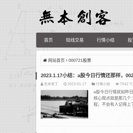
首页
短线交易
行情小结
投
网站首页
000721股票
2023.1.17小结：a股今日行情还那样，0
无本老丁
2023-01-17
行情小结
7542 ℃
a股今日行情就如昨日
核心观点就是那几个
程，不会有人记得上下