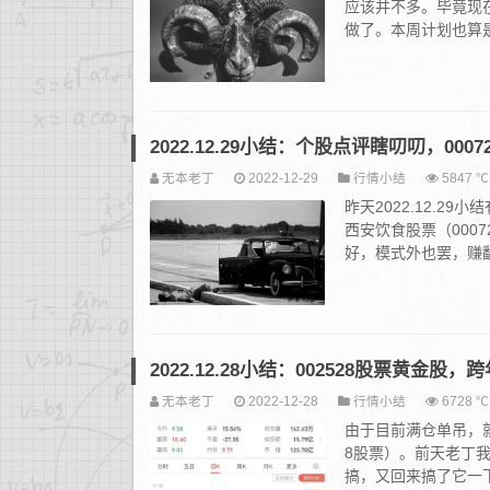
应该并不多。毕竟现
做了。本周计划也算
2022.12.29小结：个股点评瞎叨叨，000
无本老丁
2022-12-29
行情小结
5847 ℃
昨天2022.12.
西安饮食股票（000
好，模式外也罢，赚
2022.12.28小结：002528股票黄金股
无本老丁
2022-12-28
行情小结
6728 ℃
由于目前满仓单吊，
8股票）。前天老丁
搞，又回来搞了它一