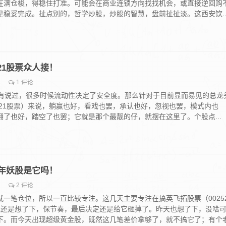
在满仓梭，得稳住打准。可能会在商业连锁方向找找机会，或直接逆回购
是稳妥完成。扯点别的，哲学炒股，炒股的智慧，盘前扯扯淡。这西安饮..
721股票众人接！
1 评论
29小结有说过，很多时候流动性决定了安全度。那么针对于目前显而易见的总龙
721股票）来说，躺赢也好，看戏也罢，承认也好，忽视也罢，模式内也
翻了也好，踏空了也罢；它就是那个最靓的仔，就摆在这里了。个股点...
，跨年妖股是它吗！
2 评论
就一笔仓位，所以一直比较专注。这几天主要专注在搞英飞拓股票（0025
我还是想了下，保节奏，最后决定还是给它砸掉了。昨天也想了下，没啥
下。而今天出现超级黄金股，既然这几笔差价拿够了，就不搞它了；有个