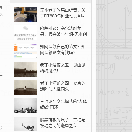
切
无本老丁的屎山听音：关
续
于DT880与拜亚动力A1-
无本创客
阶段扯谈：塞尔达刷苹
果、假突破与生烟-无本创
客
知网认领自己的论文？知
网认领论文有钱吗？
老丁小酒馆之五：见山见
：
线终见点！
在
老丁小酒馆之四：卖点的
迷阵与人性四鬼
三通论：交易模式的“人体
蜈蚣”闭环
股票排板的尺子：主动与
被动之间的毫厘之差
会