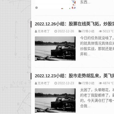
东西...
2022.12.26小结：股票在线英飞拓，炒
无本老丁
2022-12-26
行情小结
5013 ℃
今日的任务就没啥了，
的就具体情况具体应
炒股实战，那就还是
弈和...
2022.12.23小结：股市走势胡乱来，英
无本老丁
2022-12-23
行情小结
4874 ℃
太困了，头晕眼花，
的老丁我腚都疼了，
的，今天满仓打了唯一
合我...