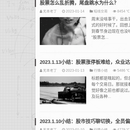
股票怎么乱折腾，尾盘跳水为什么？
无本老丁
2023-01-14
短线交易
8454 ℃
周末没啥事干，出去
式的好时候了。回想
到春节身边现在也没
“股票怎...
2023.1.13小结：股票涨停板难给，众
无本老丁
2023-01-13
行情小结
5486 ℃
标题都是瞎起的，但
每个交易日。那就接
觉好像之前也都说过
及玩各种...
2023.1.10小结：股市技巧聊切换，全
无本老丁
2023-01-10
行情小结
4779 ℃