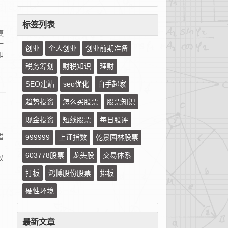
标签列表
模
一
创业
个人创业
创业前期准备
如
税务筹划
财税知识
理财
SEO建站
seo优化
白手起家
趋势投资
怎么买股票
股票知识
现金投资
短线股票
每日股评
惜
999999
上证指数
乾景园林股票
603778股票
龙头股
交易体系
以
打板
鸿博股份股票
排板
硬性环境
最新文章