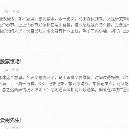
1 评论
溜达溜达；各种复盘，想到些事，水一篇文。马上春假到来，又是研究新
上个春节、上上个春节好像都在埋头复盘，这么想也是真特么惨。主要是
啥好玩的人了，玩自己吧。本文没有什么主线，喝了二两小酒，胡写。正
业达股票惊艳！
1 评论
总体这个意思。今天又是周五了，马上眼看又要春假。时间过得好快，珍
着满上，下周一再看。OK，记录记录，想到哪说哪。想多记录点，可又感
。总之这两天情况大致如下：老阴逼资金相对比较谨慎，偏爱在超跌位置
员偏爱树先生！
1 评论