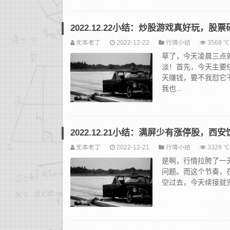
2022.12.22小结：炒股游戏真好玩，股
无本老丁
2022-12-22
行情小结
3568 ℃
草了，今天凌晨三点
淡！首先，今天主要任
天赚钱，要不我怼它
我也...
2022.12.21小结：满屏少有涨停股，
无本老丁
2022-12-21
行情小结
3329 ℃
是啊，行情拉胯了一天
问题。而这个节奏，
空过去，今天续接就