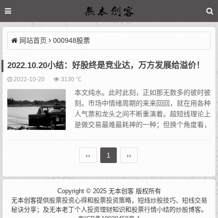
网站首页
000948股票
2022.10.20小结：好股终是竞业达，万方发展给溢价！
2022-10-20
3130 ℃
本文纯水。此时此刻，正如那无数多的彼时彼
刻。市场中情绪周期的来来回回，就在用各种
人气票和龙头之间不断重演着。超短线理论上
是做交易最难最耗神的一种；但换个角度看，
其实它的世界观反而是最简单的。相比之下，
其他的操作风格会根据时间轴的拉长产生更多变数，反而愈发复
‹‹
1
››
杂。...
Copyright © 2025 无本创客 版权所有
无本创客提供
股票投资心得
和
股票投资策略
，
短线炒股技巧
、
短线交易
秘诀
分享；及无本老丁
个人投资理财
知识和
股票行情小结
的
炒股博客
。