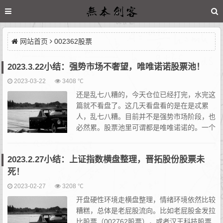
网站首页
002362股票
2023.3.22小结：强势市场不奢望，唯唯诺诺股票池！
2023-03-22
3408 ℃
还是乱七八糟的，今天仓位已经打完，水完这
篇就不看盘了。这几天看盘看的是在是忒累
人，乱七八糟。目前并不是强势市场阶段，也
必然累。股票池里可谓都是唯唯诺诺的。一个
个撸，想到哪说哪。首先，今早一开盘，鸿博
股份股票（002229股票）直接一字顶起，虽竞价有分歧，但立刻...
2023.2.27小结：上证指数横盘整理，晋拓股份股票未
死！
2023-02-27
3208 ℃
开盘硬性环境走横盘整理，情绪环境依然比较
糟糕，总体是老屁股流向。比如老屁股金发拉
比股票（002762股票），或者汉王科技股票