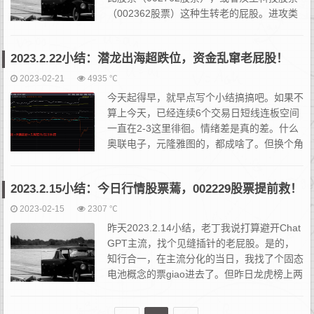
（002362股票）这种生转老的屁股。进攻类
资金，方向零散，怎么选择的都有。比较鲜明
的就是储能的补涨连板三变科技股票（002112股票）...
2023.2.22小结：潜龙出海超跌位，资金乱窜老屁股！
2023-02-21
4935 ℃
今天起得早，就早点写个小结搞搞吧。如果不
算上今天，已经连续6个交易日短线连板空间
一直在2-3这里徘徊。情绪差是真的差。什么
奥联电子，元隆雅图的，都成啥了。但换个角
度，如果从避险or进攻的角度上看，其实也挺
鲜明。短线资金里一直有两派人。一派贪一点，一派规矩些；当...
2023.2.15小结：今日行情股票蔫，002229股票提前救！
2023-02-15
2307 ℃
昨天2023.2.14小结，老丁我说打算避开Chat
GPT主流，找个见缝插针的老屁股。是的，
知行合一，在主流分化的当日，我找了个固态
电池概念的票giao进去了。但昨日龙虎榜上两
只藏獒在，和T王在一起，则大概率我出局机
会得等下午了。T王的故事，我记得最早在202...