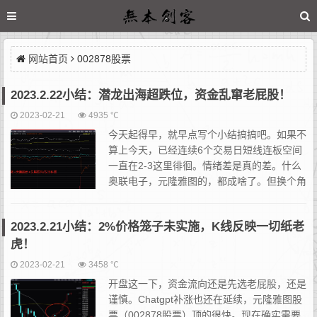
网站首页
002878股票
2023.2.22小结：潜龙出海超跌位，资金乱窜老屁股！
2023-02-21
4935 ℃
今天起得早，就早点写个小结搞搞吧。如果不
算上今天，已经连续6个交易日短线连板空间
一直在2-3这里徘徊。情绪差是真的差。什么
奥联电子，元隆雅图的，都成啥了。但换个角
度，如果从避险or进攻的角度上看，其实也挺
鲜明。短线资金里一直有两派人。一派贪一点，一派规矩些；当...
2023.2.21小结：2%价格笼子未实施，K线反映一切纸老
虎！
2023-02-21
3458 ℃
开盘这一下，资金流向还是先选老屁股，还是
谨慎。Chatgpt补涨也还在延续，元隆雅图股
票（002878股票）顶的很快。现在确实需要