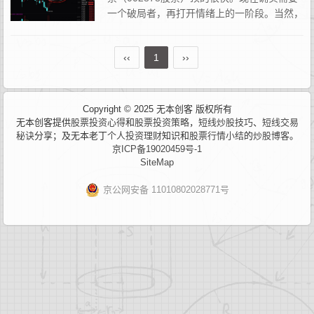
一个破局者，再打开情绪上的一阶段。当然，
就这个题材来说，并不是一阶段了，早已边际
递减，需要分支概念或者其他什么由头刺激下。在老丁我...
‹‹
1
››
Copyright © 2025 无本创客 版权所有
无本创客提供
股票投资心得
和
股票投资策略
，
短线炒股技巧
、
短线交易
秘诀
分享；及无本老丁
个人投资理财
知识和
股票行情小结
的
炒股博客
。
京ICP备19020459号-1
SiteMap
京公网安备 11010802028771号