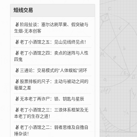
短线交易
阶段扯谈：塞尔达刷苹果、假突破与
生烟-无本创客
老丁小酒馆之五：见山见线终见点！
老丁小酒馆之四：卖点的迷阵与人性
四鬼
三通论：交易模式的“人体蜈蚣”闭环
股票排板的尺子：主动与被动之间的
毫厘之差
无本老丁再诈尸：锁、钥匙与星辰
老丁小酒馆之三：三浪体系框架及无
本老丁的生存之道！
老丁小酒馆之二：弱者思维及自撸自
捶杂谈！