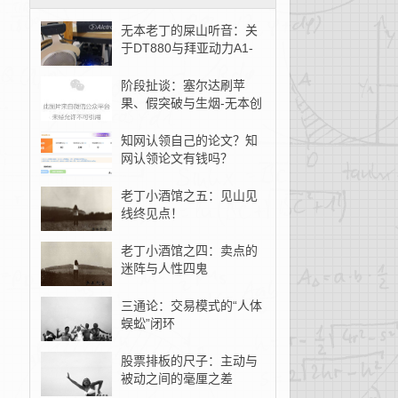
无本老丁的屎山听音：关
于DT880与拜亚动力A1-
无本创客
阶段扯谈：塞尔达刷苹
果、假突破与生烟-无本创
客
知网认领自己的论文？知
网认领论文有钱吗？
老丁小酒馆之五：见山见
线终见点！
老丁小酒馆之四：卖点的
迷阵与人性四鬼
三通论：交易模式的“人体
蜈蚣”闭环
股票排板的尺子：主动与
被动之间的毫厘之差