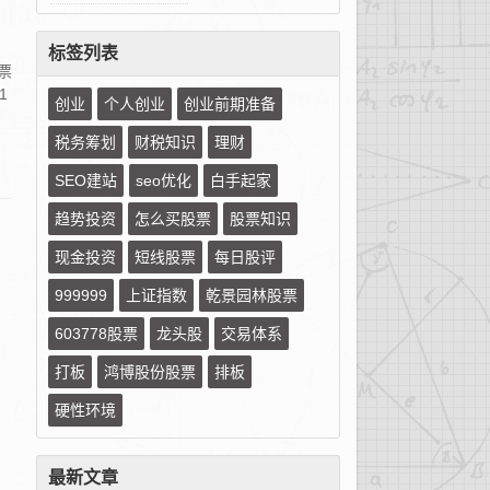
标签列表
票
1
创业
个人创业
创业前期准备
税务筹划
财税知识
理财
SEO建站
seo优化
白手起家
趋势投资
怎么买股票
股票知识
现金投资
短线股票
每日股评
999999
上证指数
乾景园林股票
603778股票
龙头股
交易体系
打板
鸿博股份股票
排板
硬性环境
最新文章