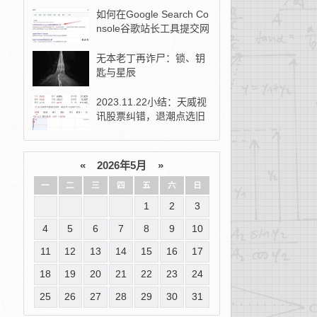
如何在Google Search Co
nsole谷歌站长工具提交网
站地图？
无本老丁再诈尸：锁、钥
匙与星辰
2023.11.22小结：天威视
讯股票纠错，退潮点选旧
去新！
«
2026年5月
»
一
二
三
四
五
六
日
1
2
3
4
5
6
7
8
9
10
11
12
13
14
15
16
17
18
19
20
21
22
23
24
25
26
27
28
29
30
31