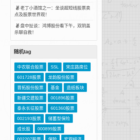
老丁小酒馆之一：坐谈超短线股票卖
点及股票世界观！
盘中扯谈：鸿博股份看下午，双阴盖
杀聊自救！
随机tag
中农联合股票
SSL
宋庄路席位
601728股票
龙韵股份股票
晋拓股份股票
基金
造纸板块
新疆交建股票
001896股票
泰永长征股票
601360股票
002193股票
储蓄型保险
成长股
000899股票
002207股票
保险
宏观经济