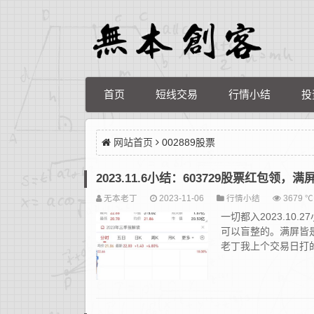
首页
短线交易
行情小结
投
网站首页
002889股票
2023.11.6小结：603729股票红包领
无本老丁
2023-11-06
行情小结
3679 ℃
一切都入2023.10
可以盲整的。满屏皆
老丁我上个交易日打的