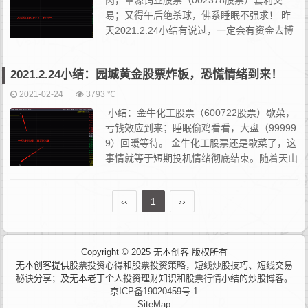
肉，章源钨业股票（002378股票）套利交
易；又得午后绝杀球，佛系睡眠不强求！ 昨
天2021.2.24小结有说过，一定会有资金去博
弈今日反弹，大体得睡眠，休息，吃喝；但一
定要等一击必杀的机会。刚写完发出去，章...
2021.2.24小结：园城黄金股票炸板，恐慌情绪到来！
2021-02-24
3793 ℃
小结：金牛化工股票（600722股票）歇菜，
亏钱效应到来；睡眠偷鸡看看，大盘（99999
9）回暖等待。 金牛化工股票还是歇菜了，这
事情就等于短期投机情绪彻底结束。随着天山
铝业股票（002532股票）和京蓝科技股票（0
00711股票）开盘，...
‹‹
1
››
Copyright © 2025 无本创客 版权所有
无本创客提供
股票投资心得
和
股票投资策略
，
短线炒股技巧
、
短线交易
秘诀
分享；及无本老丁
个人投资理财
知识和
股票行情小结
的
炒股博客
。
京ICP备19020459号-1
SiteMap