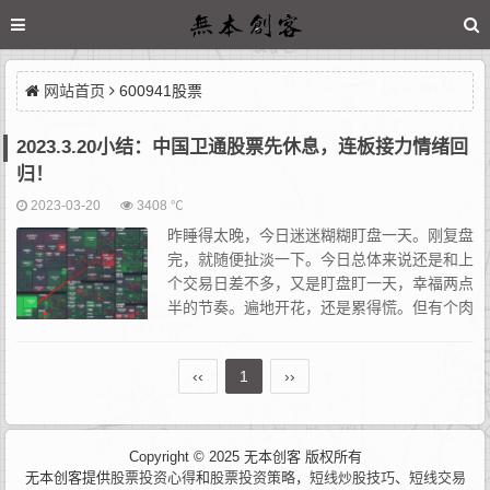
网站首页
600941股票
2023.3.20小结：中国卫通股票先休息，连板接力情绪回
归！
2023-03-20
3408 ℃
昨睡得太晚，今日迷迷糊糊盯盘一天。刚复盘
完，就随便扯淡一下。今日总体来说还是和上
个交易日差不多，又是盯盘盯一天，幸福两点
半的节奏。遍地开花，还是累得慌。但有个肉
眼可见的好事就是，2023.3.13小结中说的“狼
来了”的故事中的“哈士奇”已被识别。该回来的已经回...
‹‹
1
››
Copyright © 2025 无本创客 版权所有
无本创客提供
股票投资心得
和
股票投资策略
，
短线炒股技巧
、
短线交易