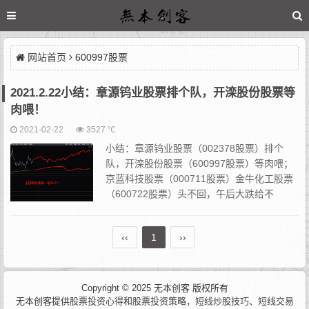
网站首页
600997股票
2021.2.22小结：章源钨业股票排个队，开滦股份股票等
肉喂！
2021-02-22
3527 ℃
小结：章源钨业股票（002378股票）排个
队，开滦股份股票（600997股票）等肉喂；
京蓝科技股票（000711股票）金牛化工股票
（600722股票）头不回，午后大跌给不
给? 上周五（2021.2.19小结）尾盘介入了半
仓开滦股份股票，博弈周一给溢价...
‹‹
1
››
Copyright © 2025 无本创客 版权所有
无本创客提供
股票投资心得
和
股票投资策略
，
短线炒股技巧
、
短线交易