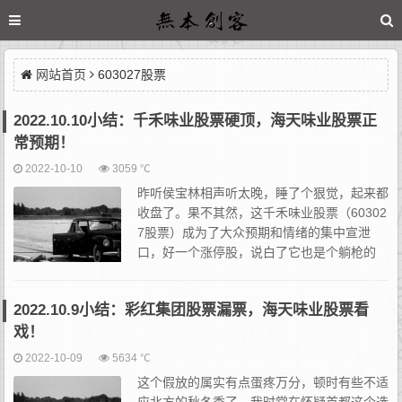
网站首页
603027股票
2022.10.10小结：千禾味业股票硬顶，海天味业股票正
常预期！
2022-10-10
3059 ℃
昨听侯宝林相声听太晚，睡了个狠觉，起来都
收盘了。果不其然，这千禾味业股票（60302
7股票）成为了大众预期和情绪的集中宣泄
口，好一个涨停股，说白了它也是个躺枪的
主。治愈者海天味业股票（603288股票）也
是正常预期，至于说有抄底的，抄就抄吧，不排除基金经理用基...
2022.10.9小结：彩红集团股票漏票，海天味业股票看
戏！
2022-10-09
5634 ℃
这个假放的属实有点蛋疼万分，顿时有些不适