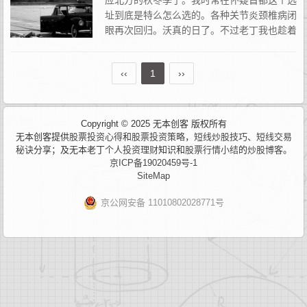
应北方的秋冬季了。我时常在怀疑首都这个选
址到底是特么怎么选的。各种关节炎颈椎病闭
眼再次回归。沃真的日了。不过老丁我也趁着
假期忙东忙西的之余，对后续需要做的事情进
行了大致的规划。可以预计的是我个人的交易计划不得不在中长期
‹‹
1
››
内...
Copyright © 2025 无本创客 版权所有
无本创客提供
股票投资心得
和
股票投资策略
，
短线炒股技巧
、
短线交易
秘诀
分享；及无本老丁
个人投资理财
知识和
股票行情小结
的
炒股博客
。
京ICP备19020459号-1
SiteMap
京公网安备 11010802028771号