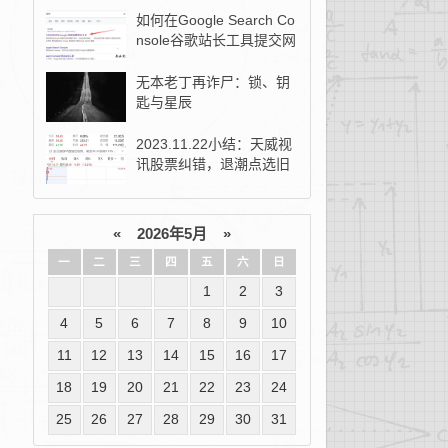
如何在Google Search Co
nsole谷歌站长工具提交网
站地图？
无本老丁再诈尸：锁、钥
匙与星辰
2023.11.22小结：天威视
讯股票纠错，退潮点选旧
去新！
«
2026年5月
»
一
二
三
四
五
六
日
1
2
3
4
5
6
7
8
9
10
11
12
13
14
15
16
17
18
19
20
21
22
23
24
25
26
27
28
29
30
31