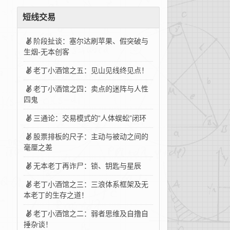
短线交易
阶段扯谈：塞尔达刷苹果、假突破与
生烟-无本创客
老丁小酒馆之五：见山见线终见点！
老丁小酒馆之四：卖点的迷阵与人性
四鬼
三通论：交易模式的“人体蜈蚣”闭环
股票排板的尺子：主动与被动之间的
毫厘之差
无本老丁再诈尸：锁、钥匙与星辰
老丁小酒馆之三：三浪体系框架及无
本老丁的生存之道！
老丁小酒馆之二：弱者思维及自撸自
捶杂谈！