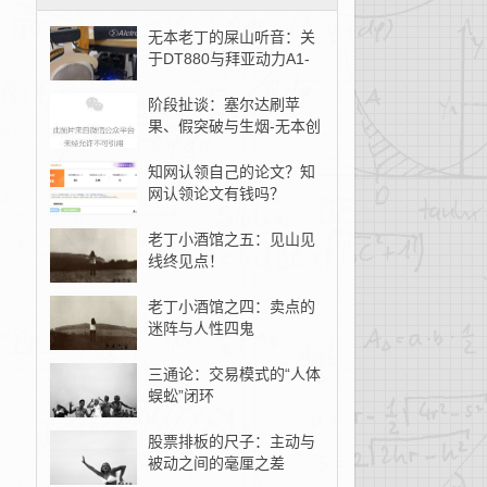
无本老丁的屎山听音：关
于DT880与拜亚动力A1-
无本创客
阶段扯谈：塞尔达刷苹
果、假突破与生烟-无本创
客
知网认领自己的论文？知
网认领论文有钱吗？
老丁小酒馆之五：见山见
线终见点！
老丁小酒馆之四：卖点的
迷阵与人性四鬼
三通论：交易模式的“人体
蜈蚣”闭环
股票排板的尺子：主动与
被动之间的毫厘之差