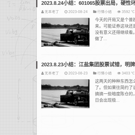
2023.8.24小结：601065股票出局，
无本老丁
2023-08-24
行情小结
3592 ℃
今天的开局又是个普
来。可能证券这块还是
没有意义还得继续看
做了...
2023.8.23小结：江盐集团股票试错，
无本老丁
2023-08-23
行情小结
3403 ℃
这两天的种种东西怎
了。但如果往简约了
搞搞一些暗度陈仓的
日会出现极...