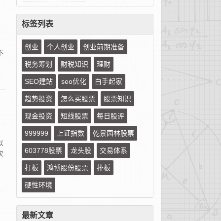
标签列表
创业
个人创业
创业前期准备
不
税务筹划
财税知识
理财
SEO建站
seo优化
白手起家
趋势投资
怎么买股票
股票知识
现金投资
短线股票
每日股评
999999
上证指数
乾景园林股票
以
603778股票
龙头股
交易体系
次
打板
鸿博股份股票
排板
硬性环境
最新文章