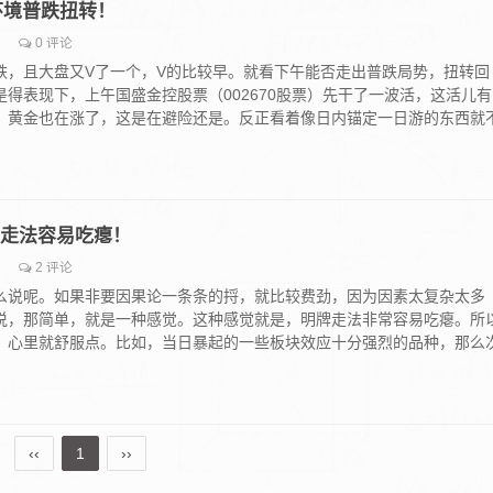
硬性环境普跌扭转！
0 评论
跌，且大盘又V了一个，V的比较早。就看下午能否走出普跌局势，扭转回
得表现下，上午国盛金控股票（002670股票）先干了一波活，这活儿有
。黄金也在涨了，这是在避险还是。反正看着像日内锚定一日游的东西就
明牌走法容易吃瘪！
2 评论
么说呢。如果非要因果论一条条的捋，就比较费劲，因为因素太复杂太多
说，那简单，就是一种感觉。这种感觉就是，明牌走法非常容易吃瘪。所
，心里就舒服点。比如，当日暴起的一些板块效应十分强烈的品种，那么
‹‹
1
››