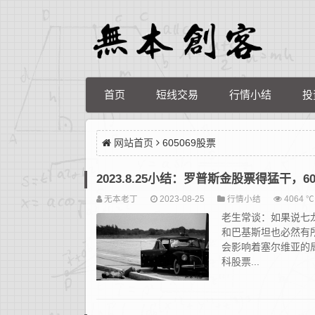
首页
短线交易
行情小结
投
网站首页
605069股票
2023.8.25小结：罗普斯金股票得猛干，6
无本老丁
2023-08-25
行情小结
4064 ℃
老生常谈：如果说七
和巴基斯坦也必然有
会影响着塞尔维亚的
科股票...