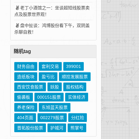
老丁小酒馆之一：坐谈超短线股票卖
点及股票世界观！
盘中扯谈：鸿博股份看下午，双阴盖
杀聊自救！
随机tag
财务自由
套利交易
399001
造纸板块
盈亏比
顺控发展股票
西安饮食股票
妖股
股权结构
偷袭板
000151股票
实体经济
养老保险
东旭蓝天股票
404页面
002279股票
分红险
晋拓股份股票
护城河
熊掌号