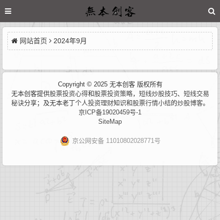
网站首页
2024年9月
Copyright © 2025 无本创客 版权所有
无本创客提供
股票投资心得
和
股票投资策略
，
短线炒股技巧
、
短线交易
秘诀
分享；及无本老丁
个人投资理财
知识和
股票行情小结
的
炒股博客
。
京ICP备19020459号-1
SiteMap
京公网安备 11010802028771号