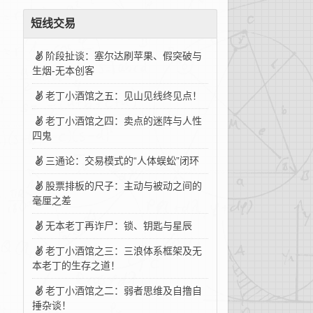
短线交易
阶段扯谈：塞尔达刷苹果、假突破与
生烟-无本创客
老丁小酒馆之五：见山见线终见点！
老丁小酒馆之四：卖点的迷阵与人性
四鬼
三通论：交易模式的“人体蜈蚣”闭环
股票排板的尺子：主动与被动之间的
毫厘之差
无本老丁再诈尸：锁、钥匙与星辰
老丁小酒馆之三：三浪体系框架及无
本老丁的生存之道！
老丁小酒馆之二：弱者思维及自撸自
捶杂谈！