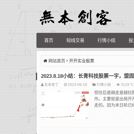
首页
短线交易
行情小结
投
网站首页
开开实业股票
2023.8.18小结：长青科技股票一字，
无本老丁
2023-08-18
行情小结
3119 ℃
但往后是越走是越拉
作。主要就是出局开开
走的。因为末日轮已经不