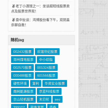
老丁小酒馆之一：坐谈超短线股票卖
点及股票世界观！
盘中扯谈：鸿博股份看下午，双阴盖
杀聊自救！
随机tag
002432股票
欢瑞世纪股票
郑州煤电股票
中小综指
002570股票
001324股票
000488股票
601566股票
硬性环境
复利
华资实业股票
南网能源股票
京蓝科技股票
京山轻机股票
末日轮
seo
399102
税务发票
债券