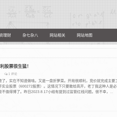
资理财
杂七杂八
网站相关
网站地图
盟固利股票很生猛！
1 评论
胯了，实在不知道做啥。又是一盘折箩菜。开局很顺利，竞价就完成主要
实业股票（600272股票）。这情况下只要敢给高开，老丁我这种人是必
值得博了。昨日2023.8.17小结有提到过监管红线问题。很不幸，...