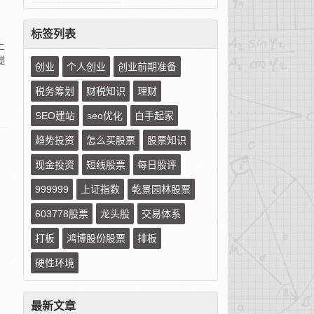
标签列表
上
搅
创业
个人创业
创业前期准备
，
税务筹划
财税知识
理财
SEO建站
seo优化
白手起家
趋势投资
怎么买股票
股票知识
现金投资
短线股票
每日股评
999999
上证指数
乾景园林股票
603778股票
龙头股
交易体系
打板
鸿博股份股票
排板
硬性环境
最新文章