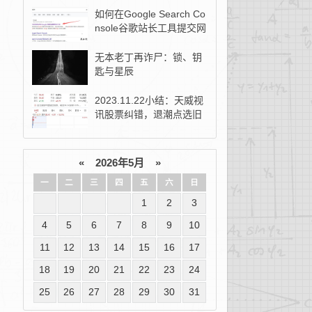
如何在Google Search Co
nsole谷歌站长工具提交网
站地图？
无本老丁再诈尸：锁、钥
匙与星辰
2023.11.22小结：天威视
讯股票纠错，退潮点选旧
去新！
«
2026年5月
»
一
二
三
四
五
六
日
1
2
3
4
5
6
7
8
9
10
11
12
13
14
15
16
17
18
19
20
21
22
23
24
25
26
27
28
29
30
31