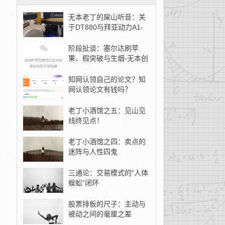
无本老丁的屎山听音：关
于DT880与拜亚动力A1-
无本创客
阶段扯谈：塞尔达刷苹
果、假突破与生烟-无本创
客
知网认领自己的论文？知
网认领论文有钱吗？
老丁小酒馆之五：见山见
线终见点！
老丁小酒馆之四：卖点的
迷阵与人性四鬼
三通论：交易模式的“人体
蜈蚣”闭环
股票排板的尺子：主动与
被动之间的毫厘之差