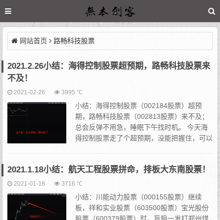
网站首页
路畅科技股票
2021.2.26小结：海得控制股票超预期，路畅科技股票来
不及！
2021-02-26
3995 ℃
小结：海得控制股票（002184股票）超预
期，路畅科技股票（002813股票）来不及；
总会反弹不用急，睡眠下午找时机。 今天海
得控制股票走了个超预期，没能把握住，可以
看看下午开口回封的机会。这个票可以排队，
但是我没排板，因为昨晚压根没放在自选股票池里...
2021.1.18小结：航天工程股票拼命，排板大东南股票！
2021-01-18
3716 ℃
小结：川能动力股票（000155股票）继续
板，祥和实业股票（603500股票）宝光股份
股票（600379股票）怼，盲狙一发打郑州煤