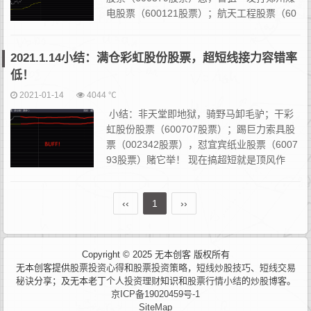
电股票（600121股票）；航天工程股票（60
3698股票）路畅科技股票（002813股票）
拼，排队大东南股票（002263股票）...
2021.1.14小结：满仓彩虹股份股票，超短线接力容错率
低！
2021-01-14
4044 ℃
小结：非天堂即地狱，骑野马卸毛驴；干彩
虹股份股票（600707股票）；踢巨力索具股
票（002342股票），怼宜宾纸业股票（6007
93股票）赌它举！ 现在搞超短就是顶风作
案，超短线股票接力容错率相当低，只要是错
一次一定是大面。仓位上依然需...
‹‹
1
››
Copyright © 2025 无本创客 版权所有
无本创客提供
股票投资心得
和
股票投资策略
，
短线炒股技巧
、
短线交易
秘诀
分享；及无本老丁
个人投资理财
知识和
股票行情小结
的
炒股博客
。
京ICP备19020459号-1
SiteMap