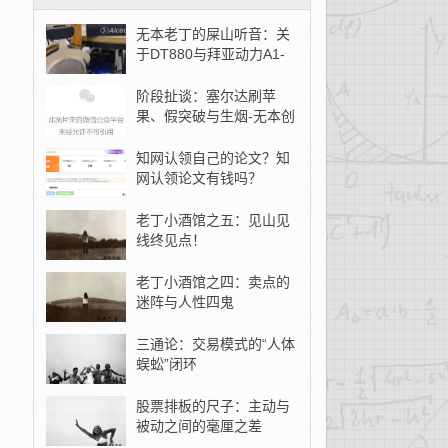
无本老丁的屎山听音：关
于DT880与拜亚动力A1-
无本创客
阶段扯谈：塞尔达刷苹
果、假突破与生烟-无本创
客
知网认领自己的论文？知
网认领论文有钱吗？
老丁小酒馆之五：见山见
线终见点！
老丁小酒馆之四：卖点的
迷阵与人性四鬼
三通论：交易模式的“人体
蜈蚣”闭环
股票排板的尺子：主动与
被动之间的毫厘之差