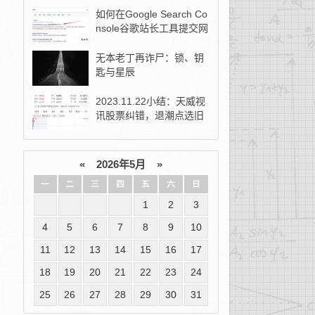
如何在Google Search Co
nsole谷歌站长工具提交网
站地图？
无本老丁再诈尸：锁、钥
匙与星辰
2023.11.22小结：天威视
讯股票纠错，退潮点选旧
去新！
«
2026年5月
»
一
二
三
四
五
六
日
1
2
3
4
5
6
7
8
9
10
11
12
13
14
15
16
17
18
19
20
21
22
23
24
25
26
27
28
29
30
31