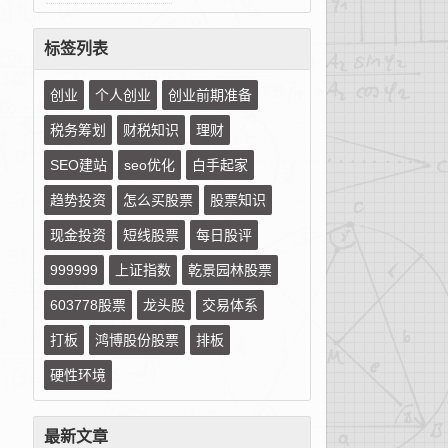
标签列表
创业
个人创业
创业前期准备
税务筹划
财税知识
理财
SEO建站
seo优化
白手起家
趋势投资
怎么买股票
股票知识
现金投资
短线股票
每日股评
999999
上证指数
乾景园林股票
603778股票
龙头股
交易体系
打板
鸿博股份股票
排板
硬性环境
最新文章