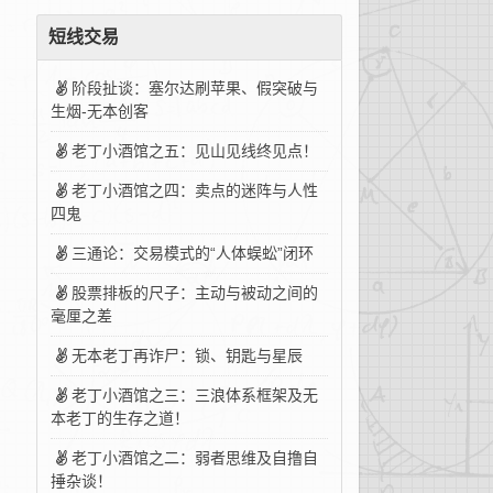
短线交易
阶段扯谈：塞尔达刷苹果、假突破与
生烟-无本创客
老丁小酒馆之五：见山见线终见点！
老丁小酒馆之四：卖点的迷阵与人性
四鬼
三通论：交易模式的“人体蜈蚣”闭环
股票排板的尺子：主动与被动之间的
毫厘之差
无本老丁再诈尸：锁、钥匙与星辰
老丁小酒馆之三：三浪体系框架及无
本老丁的生存之道！
老丁小酒馆之二：弱者思维及自撸自
捶杂谈！