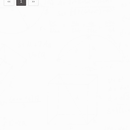
‹‹
1
››