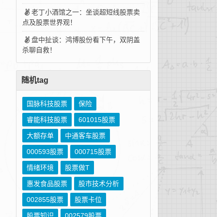
老丁小酒馆之一：坐谈超短线股票卖
点及股票世界观！
盘中扯谈：鸿博股份看下午，双阴盖
杀聊自救！
随机tag
国脉科技股票
保险
睿能科技股票
601015股票
大额存单
中通客车股票
000593股票
000715股票
情绪环境
股票做T
惠发食品股票
股市技术分析
002855股票
股票卡位
股票知识
002579股票