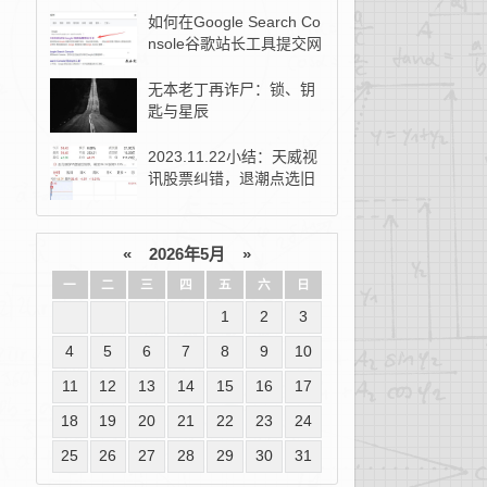
如何在Google Search Co
nsole谷歌站长工具提交网
站地图？
无本老丁再诈尸：锁、钥
匙与星辰
2023.11.22小结：天威视
讯股票纠错，退潮点选旧
去新！
«
2026年5月
»
一
二
三
四
五
六
日
1
2
3
4
5
6
7
8
9
10
11
12
13
14
15
16
17
18
19
20
21
22
23
24
25
26
27
28
29
30
31