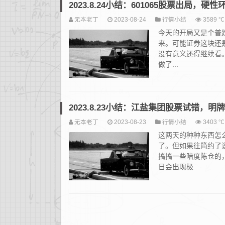
2023.8.24小结：601065股票出局，
无本老丁
2023-08-24
行情小结
3589 ℃
今天的开局又是个普
来。可能证券这块还是
没有意义还得继续看
做了...
2023.8.23小结：江盐集团股票试错，
无本老丁
2023-08-23
行情小结
3403 ℃
这两天的种种东西怎
了。但如果往简约了
搞搞一些暗度陈仓的
日会出现极...