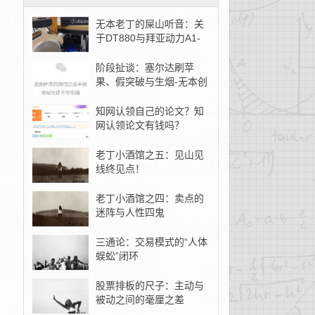
无本老丁的屎山听音：关
于DT880与拜亚动力A1-
无本创客
阶段扯谈：塞尔达刷苹
果、假突破与生烟-无本创
客
知网认领自己的论文？知
网认领论文有钱吗？
老丁小酒馆之五：见山见
线终见点！
老丁小酒馆之四：卖点的
迷阵与人性四鬼
三通论：交易模式的“人体
蜈蚣”闭环
股票排板的尺子：主动与
被动之间的毫厘之差