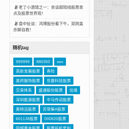
老丁小酒馆之一：坐谈超短线股票卖
点及股票世界观！
盘中扯谈：鸿博股份看下午，双阴盖
杀聊自救！
随机tag
999999
880350
seo
高新发展股票
寿险
美邦服饰股票
世嘉科技股票
交易体系
盛通股份股票
估值
深圳能源股票
中马传动股票
奥特迅股票
苏常柴A股票
601138股票
000820股票
园城黄金股票
股票投机套利