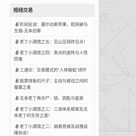
短线交易
阶段扯谈：塞尔达刷苹果、假突破与
生烟-无本创客
老丁小酒馆之五：见山见线终见点！
老丁小酒馆之四：卖点的迷阵与人性
四鬼
三通论：交易模式的“人体蜈蚣”闭环
股票排板的尺子：主动与被动之间的
毫厘之差
无本老丁再诈尸：锁、钥匙与星辰
老丁小酒馆之三：三浪体系框架及无
本老丁的生存之道！
老丁小酒馆之二：弱者思维及自撸自
捶杂谈！