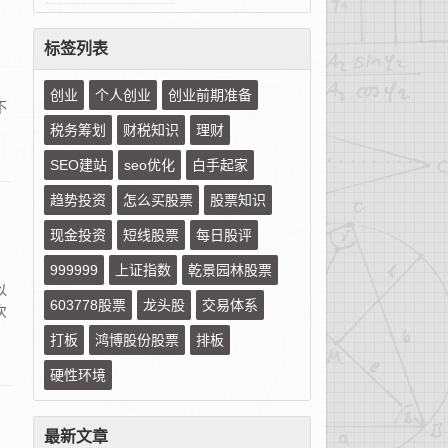
标签列表
创业
个人创业
创业前期准备
不
税务筹划
财税知识
理财
SEO建站
seo优化
白手起家
趋势投资
怎么买股票
股票知识
现金投资
短线股票
每日股评
999999
上证指数
乾景园林股票
以
603778股票
龙头股
交易体系
次
打板
鸿博股份股票
排板
硬性环境
最新文章