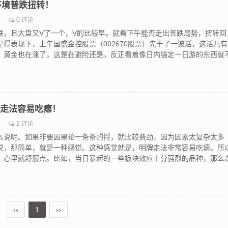
硬性环境普跌扭转！
0 评论
跌，且大盘又V了一个，V的比较早。就看下午能否走出普跌局势，扭转回
得表现下，上午国盛金控股票（002670股票）先干了一波活，这活儿有
。黄金也在涨了，这是在避险还是。反正看着像日内锚定一日游的东西就
明牌走法容易吃瘪！
2 评论
么说呢。如果非要因果论一条条的捋，就比较费劲，因为因素太复杂太多
说，那简单，就是一种感觉。这种感觉就是，明牌走法非常容易吃瘪。所
，心里就舒服点。比如，当日暴起的一些板块效应十分强烈的品种，那么
‹‹
1
››