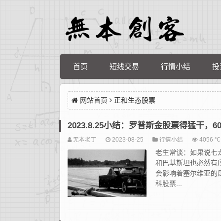
首页
短线交易
行情小结
投
网站首页
正和生态股票
2023.8.25小结：罗普斯金股票得猛干，6
无本老丁
2023-08-25
行情小结
4056 ℃
老生常谈：如果说七
和巴基斯坦也必然有
会影响着塞尔维亚的
科股票...