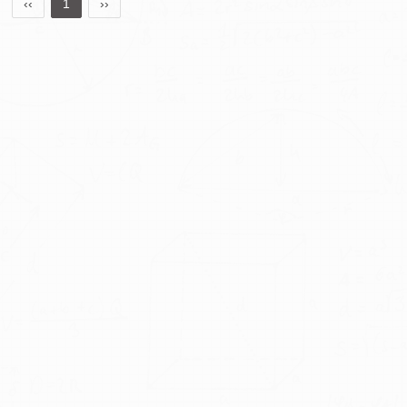
‹‹
1
››