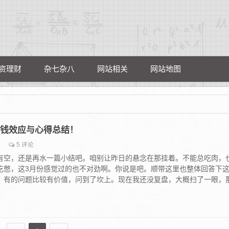
资理财
杂七杂八
网站相关
网站地图
，亏钱效应与心得总结！
5 评论
有空，还是再水一篇小结吧。咱别让昨日的悬念在那挂着。不能总吃肉，
吃憋，这3月份感觉过的也不对劲啊。你说是吧。顺带这里也整体回答下
。有的问题比较有价值，问到了坎上。现在我还没复盘，大概扫了一眼，