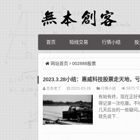
首页
短线交易
行情小结
投
网站首页
002888股票
2023.3.28小结：惠威科技股票走天地
无本老丁
2023-03-28
行情小结
5875 ℃
有始有终，现在正好
得记录一次吃瘪。不
几天后台的一些疑问
就先说下...