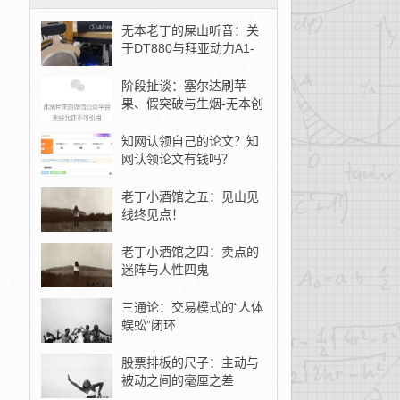
无本老丁的屎山听音：关
于DT880与拜亚动力A1-
无本创客
阶段扯谈：塞尔达刷苹
果、假突破与生烟-无本创
客
知网认领自己的论文？知
网认领论文有钱吗？
老丁小酒馆之五：见山见
线终见点！
老丁小酒馆之四：卖点的
迷阵与人性四鬼
三通论：交易模式的“人体
蜈蚣”闭环
股票排板的尺子：主动与
被动之间的毫厘之差