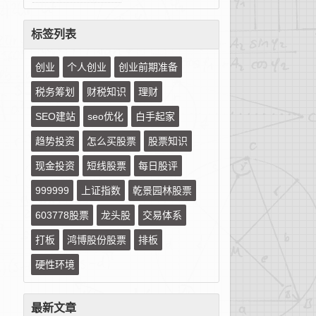
标签列表
创业
个人创业
创业前期准备
税务筹划
财税知识
理财
SEO建站
seo优化
白手起家
趋势投资
怎么买股票
股票知识
现金投资
短线股票
每日股评
999999
上证指数
乾景园林股票
603778股票
龙头股
交易体系
打板
鸿博股份股票
排板
硬性环境
最新文章