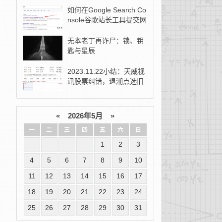
如何在Google Search Co
nsole谷歌站长工具提交网
站地图？
无本老丁再诈尸：锁、钥
匙与星辰
2023.11.22小结：天威视
讯股票纠错，退潮点选旧
去新！
«
2026年5月
»
一
二
三
四
五
六
日
1
2
3
4
5
6
7
8
9
10
11
12
13
14
15
16
17
18
19
20
21
22
23
24
25
26
27
28
29
30
31