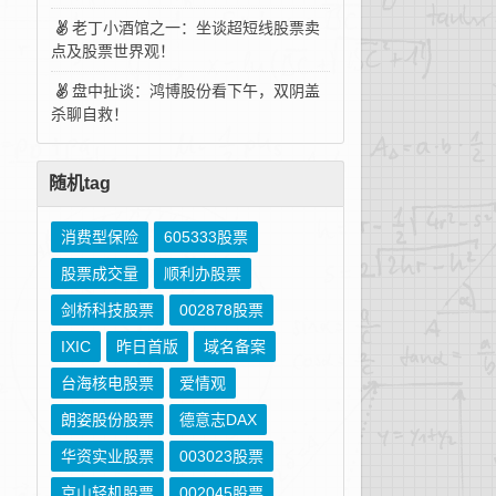
老丁小酒馆之一：坐谈超短线股票卖
点及股票世界观！
盘中扯谈：鸿博股份看下午，双阴盖
杀聊自救！
随机tag
消费型保险
605333股票
股票成交量
顺利办股票
剑桥科技股票
002878股票
IXIC
昨日首版
域名备案
台海核电股票
爱情观
朗姿股份股票
德意志DAX
华资实业股票
003023股票
京山轻机股票
002045股票