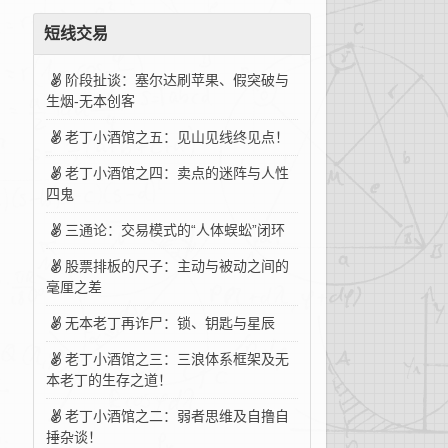
短线交易
阶段扯谈：塞尔达刷苹果、假突破与
生烟-无本创客
老丁小酒馆之五：见山见线终见点！
老丁小酒馆之四：卖点的迷阵与人性
四鬼
三通论：交易模式的“人体蜈蚣”闭环
股票排板的尺子：主动与被动之间的
毫厘之差
无本老丁再诈尸：锁、钥匙与星辰
老丁小酒馆之三：三浪体系框架及无
本老丁的生存之道！
老丁小酒馆之二：弱者思维及自撸自
捶杂谈！