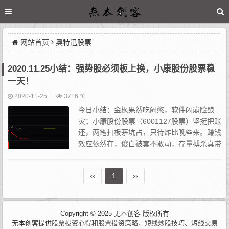
网站首页
奥特迅股票
2020.11.25小结：强势股必须板上换，小康股份股票稳
一天！
2020-11-25
3716 ℃
今日小结：金枫果然吃闷憋，软件闪崩险酿
灾；小康股份股票（6001127股票）坚挺把账
还，两笔扫板茅坑占，只待炸比晚些来。赚钱
效应依然在，傻白被套不敢动，存量搏杀真带
劲。奥特龙洲没进去，郑州分歧明儿看戏。生
米先得煮熟饭，强势必须板上换。大单小单都是散，一砸一撤羊...
‹‹
1
››
Copyright © 2025 无本创客 版权所有
无本创客提供
股票投资心得
和
股票投资策略
，
短线炒股技巧
、
短线交易