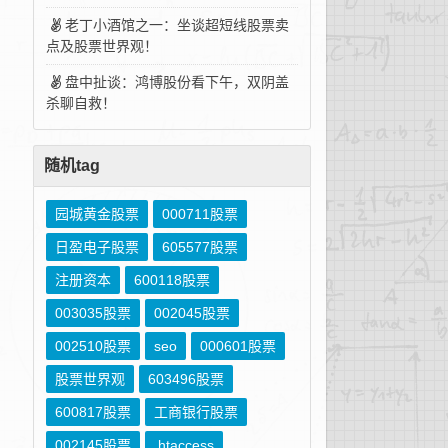
老丁小酒馆之一：坐谈超短线股票卖
点及股票世界观！
盘中扯谈：鸿博股份看下午，双阴盖
杀聊自救！
随机tag
园城黄金股票
000711股票
日盈电子股票
605577股票
注册资本
600118股票
003035股票
002045股票
002510股票
seo
000601股票
股票世界观
603496股票
600817股票
工商银行股票
002145股票
.htaccess