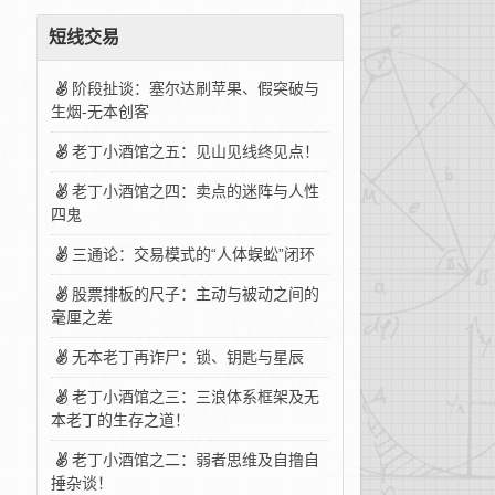
短线交易
阶段扯谈：塞尔达刷苹果、假突破与
生烟-无本创客
老丁小酒馆之五：见山见线终见点！
老丁小酒馆之四：卖点的迷阵与人性
四鬼
三通论：交易模式的“人体蜈蚣”闭环
股票排板的尺子：主动与被动之间的
毫厘之差
无本老丁再诈尸：锁、钥匙与星辰
老丁小酒馆之三：三浪体系框架及无
本老丁的生存之道！
老丁小酒馆之二：弱者思维及自撸自
捶杂谈！