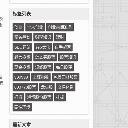
标签列表
及
能
创业
个人创业
创业前期准备
税务筹划
财税知识
理财
SEO建站
seo优化
白手起家
趋势投资
怎么买股票
股票知识
现金投资
短线股票
每日股评
据
999999
上证指数
乾景园林股票
我
603778股票
龙头股
交易体系
打板
鸿博股份股票
排板
硬性环境
最新文章