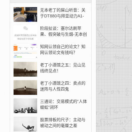
无本老丁的屎山听音：关
于DT880与拜亚动力A1-
无本创客
阶段扯谈：塞尔达刷苹
果、假突破与生烟-无本创
客
知网认领自己的论文？知
网认领论文有钱吗？
老丁小酒馆之五：见山见
线终见点！
老丁小酒馆之四：卖点的
迷阵与人性四鬼
三通论：交易模式的“人体
蜈蚣”闭环
股票排板的尺子：主动与
被动之间的毫厘之差