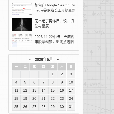
如何在Google Search Co
nsole谷歌站长工具提交网
站地图？
无本老丁再诈尸：锁、钥
匙与星辰
2023.11.22小结：天威视
讯股票纠错，退潮点选旧
去新！
«
2026年5月
»
一
二
三
四
五
六
日
1
2
3
4
5
6
7
8
9
10
11
12
13
14
15
16
17
18
19
20
21
22
23
24
25
26
27
28
29
30
31