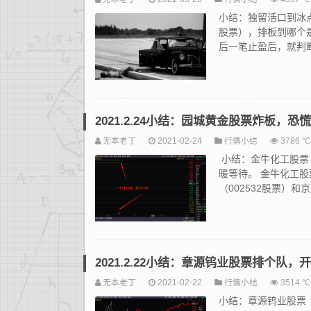
小结：独留活口到冰点
股票），排板到哪个是
后一笔止盈后，就判断
2021.2.24小结：园城黄金股票炸板，
无本老丁
2021-02-24
行情小结
3786 ℃
小结：金牛化工股票（
暖等待。 金牛化工
（002532股票）和京
2021.2.22小结：章源钨业股票排个队
无本老丁
2021-02-22
行情小结
3514 ℃
小结：章源钨业股票（