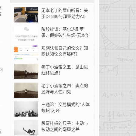
6
无本老丁的屎山听音：关
最
于DT880与拜亚动力A1-
无本创客
阶段扯谈：塞尔达刷苹
果、假突破与生烟-无本创
客
知网认领自己的论文？知
网认领论文有钱吗？
老丁小酒馆之五：见山见
回
线终见点！
老丁小酒馆之四：卖点的
迷阵与人性四鬼
三通论：交易模式的“人体
蜈蚣”闭环
股票排板的尺子：主动与
被动之间的毫厘之差
技