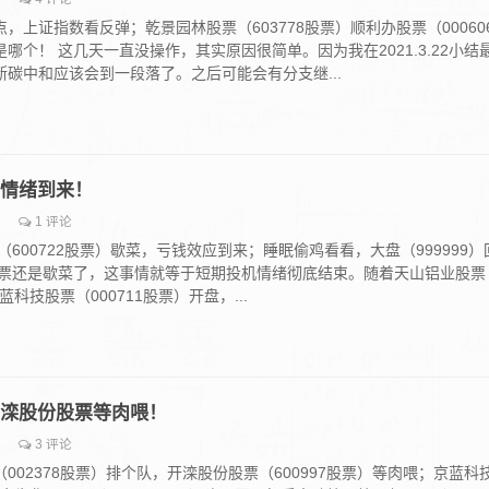
，上证指数看反弹；乾景园林股票（603778股票）顺利办股票（00060
哪个！ 这几天一直没操作，其实原因很简单。因为我在2021.3.22小结
碳中和应该会到一段落了。之后可能会有分支继...
恐慌情绪到来！
1 评论
600722股票）歇菜，亏钱效应到来；睡眠偷鸡看看，大盘（999999）
股票还是歇菜了，这事情就等于短期投机情绪彻底结束。随着天山铝业股票
蓝科技股票（000711股票）开盘，...
，开滦股份股票等肉喂！
3 评论
002378股票）排个队，开滦股份股票（600997股票）等肉喂；京蓝科