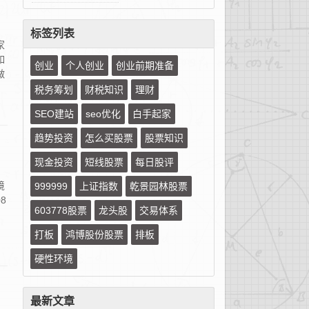
标签列表
家
如
创业
个人创业
创业前期准备
做
税务筹划
财税知识
理财
SEO建站
seo优化
白手起家
趋势投资
怎么买股票
股票知识
现金投资
短线股票
每日股评
境
999999
上证指数
乾景园林股票
8
603778股票
龙头股
交易体系
打板
鸿博股份股票
排板
硬性环境
最新文章