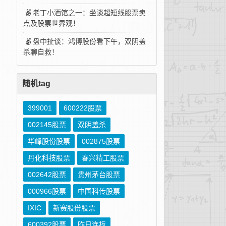
老丁小酒馆之一：坐谈超短线股票卖
点及股票世界观！
盘中扯谈：鸿博股份看下午，双阴盖
杀聊自救！
随机tag
399001
600222股票
002145股票
双阴盖杀
华峰股份股票
002875股票
丹化科技股票
春兴精工股票
002642股票
贵州茅台股票
000966股票
中国科传股票
IXIC
新赛股份股票
600392股票
昨日连板