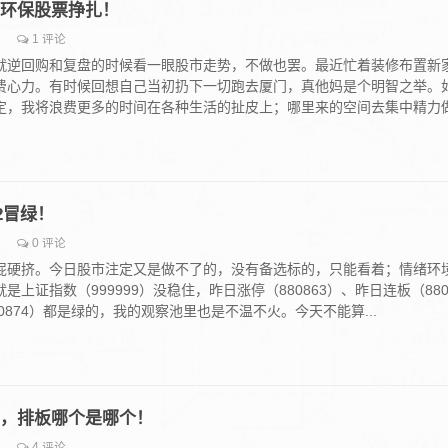
同兴环保股票挣扎！
1 评论
就逆回购和复盘的时候看一眼股市走势，不做也罢。最近忙着装修布置新
费心力。有时候回想自己当初扔下一切跑去厦门，真他妈是个明智之举。
定，我将浪费更多的时间在各种生活的扯皮上；哪里来的空间去集中精力
12冒绿！
0 评论
屁硬挤。今日股市注定又是做不了的，没有备选标的，只能看着；情绪环
上证指数（999999）没稳住，昨日涨停（880863）、昨日连板（880
80874）都是绿的，我的观察池里也是不温不火。今天不能算...
股票，排板哪个是哪个！
4 评论