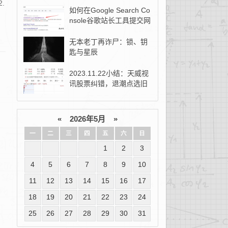
.
如何在Google Search Co
nsole谷歌站长工具提交网
站地图？
无本老丁再诈尸：锁、钥
匙与星辰
2023.11.22小结：天威视
讯股票纠错，退潮点选旧
去新！
«
2026年5月
»
一
二
三
四
五
六
日
1
2
3
4
5
6
7
8
9
10
11
12
13
14
15
16
17
18
19
20
21
22
23
24
25
26
27
28
29
30
31