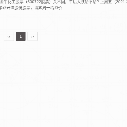
）金牛化工股票（600722股票）头不回，午后大跌给不给? 上周五（2021.2
半仓开滦股份股票，博弈周一给溢价...
‹‹
1
››