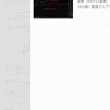
股票（000711股票
19小结）尾盘介入了