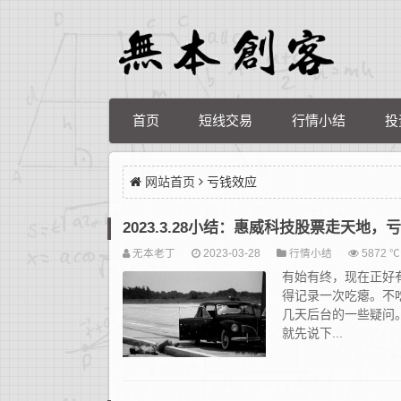
首页
短线交易
行情小结
投
网站首页
亏钱效应
2023.3.28小结：惠威科技股票走天地
无本老丁
2023-03-28
行情小结
5872 ℃
有始有终，现在正好
得记录一次吃瘪。不
几天后台的一些疑问
就先说下...