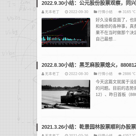
2022.9.30小结：公元股份股票观察，
无本老丁
2022-09-30
行情小结
3165 ℃
好久没看盘面了，也
和维修的各种事，真
果不在当时做那个决
自己最想...
2022.8.30小结：黑芝麻股票熄火，8808
无本老丁
2022-08-30
行情小结
2886 ℃
今天这篇文就属于没
的问题。目前的态势就是
12）、昨日首板（8
2021.3.26小结：乾景园林股票顺利办
无本老丁
2021-03-26
行情小结
4357 ℃