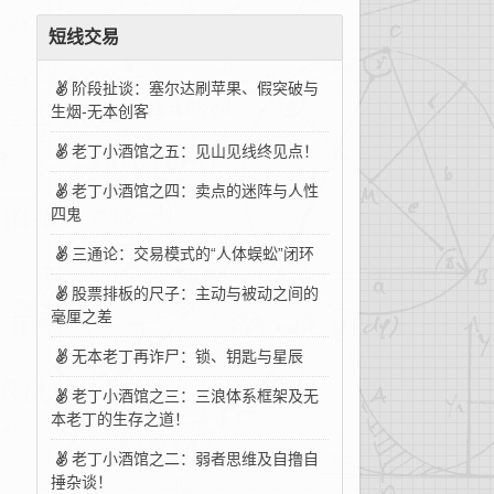
短线交易
阶段扯谈：塞尔达刷苹果、假突破与
生烟-无本创客
老丁小酒馆之五：见山见线终见点！
老丁小酒馆之四：卖点的迷阵与人性
四鬼
三通论：交易模式的“人体蜈蚣”闭环
股票排板的尺子：主动与被动之间的
毫厘之差
无本老丁再诈尸：锁、钥匙与星辰
老丁小酒馆之三：三浪体系框架及无
本老丁的生存之道！
老丁小酒馆之二：弱者思维及自撸自
捶杂谈！