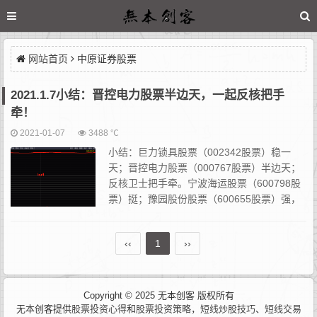
网站首页
中原证券股票
2021.1.7小结：晋控电力股票半边天，一起反核把手
牵！
2021-01-07
3488 ℃
小结：巨力锁具股票（002342股票）稳一
天；晋控电力股票（000767股票）半边天；
反核卫士把手牵。宁波海运股票（600798股
票）挺；豫园股份股票（600655股票）强，
纵然上证指数大盘依然凉。 巨力索具股票的
板非常关键。今日必封，否则这市场没什...
‹‹
1
››
Copyright © 2025 无本创客 版权所有
无本创客提供
股票投资心得
和
股票投资策略
，
短线炒股技巧
、
短线交易