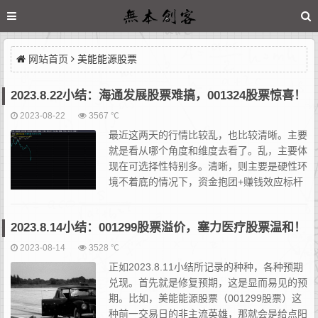
网站首页
美能能源股票
2023.8.22小结：海通发展股票难搞，001324股票惊喜！
2023-08-22
3567 ℃
最近这两天的行情比较乱，也比较清晰。主要
就是看从哪个角度和维度去看了。乱，主要体
现在可选择性特别多。清晰，则主要是硬性环
境不着底的情况下，资金抱团+赚钱效应标杆
+情绪不错。用我自己的话来总结就是存在博
弈性机会，但不存在确定性机会。当然，是对我自己而言的。其实
2023.8.14小结：001299股票溢价，塞力医疗股票温和！
上...
2023-08-14
3528 ℃
正如2023.8.11小结所记录的种种，各种预期
兑现。首先就是修复预期，这是显而易见的预
期。比如，美能能源股票（001299股票）这
种前一交易日的非主流英雄，那就会是给点阳