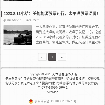
光就灿烂。先于天然气板块给了表示，出局也
算是从容。这种小玩意儿比龙头来的利索。虽然得抗一...
2023.8.11小结：美能能源股票还行，太平洋股票温润！
2023-08-11
3485 ℃
一大早操作完，就直接做饭吃饭打游戏去了。
看到这大盘的大阴棒，收盘了就记一记。之前
2023.8.4小结说啥来的，对吧，证券这东西不
太好整的。领涨且领跌，做起来没什么主动权
在。在以往传统的题材炒作或者情绪周期类问
题里，证券品种的掺入有点像个搅屎棍。东西看着像一回事...
‹‹
1
››
Copyright © 2025 无本创客 版权所有
无本创客提供
股票投资心得
和
股票投资策略
，
短线炒股技巧
、
短线交易
秘诀
分享；及无本老丁
个人投资理财
知识和
股票行情小结
的
炒股博客
。
京ICP备19020459号-1
SiteMap
京公网安备 11010802028771号