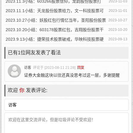
2023.11.3小结：603266股票信仰，龙韵股份股票打
2023-11-03
野！
2023.11.1小结：天龙股份股票给力，文一科技股票可
2023-11-01
以！
2023.10.27小结：妖股红包行情忆当年，圣阳股份股票
2023-10-27
打野！
2023.10.20小结：603178股票红包，吉翔股份股票干
2023-10-20
脆！
2023.9.13小结：捷荣技术股票破戒，华映科技股票硬
2023-09-13
顶！
已有1位网友发表了看法
访客
评论于 [2023-08-11 21:28]
回复
证券大金融这块以往还真没思考过这一层，多谢提醒
欢迎
你
发表评论: