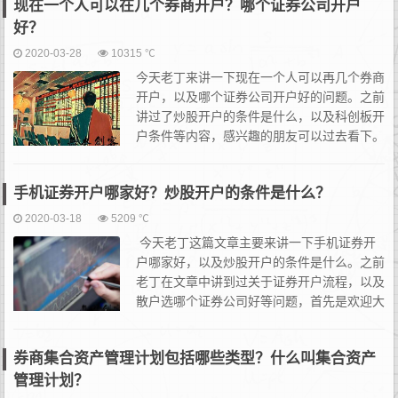
现在一个人可以在几个券商开户？哪个证券公司开户
难...
好？
2020-03-28
10315 ℃
今天老丁来讲一下现在一个人可以再几个券商
开户，以及哪个证券公司开户好的问题。之前
讲过了炒股开户的条件是什么，以及科创板开
户条件等内容，感兴趣的朋友可以过去看下。
OK，首先第一个问题，现在一个人可以再几
个券商开户？答案是3个。目前我们个人投资者在不同的券商开
手机证券开户哪家好？炒股开户的条件是什么？
户，...
2020-03-18
5209 ℃
今天老丁这篇文章主要来讲一下手机证券开
户哪家好，以及炒股开户的条件是什么。之前
老丁在文章中讲到过关于证券开户流程，以及
散户选哪个证券公司好等问题，首先是欢迎大
家在老丁这边配置账户，有遇到什么问题有人
在机构内都好解决。那么先切入正题吧。首先是手机证券...
券商集合资产管理计划包括哪些类型？什么叫集合资产
管理计划？