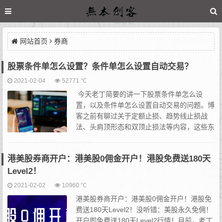
网站首页
券商
股票条件单怎么设置？条件单怎么设置自动交易？
2021-02-04
52771 ℃
今天老丁简要的讲一下股票条件单怎么设
置，以及条件单怎么设置自动交易的问题。博
客之前有聊过关于定额止损、趋势线止损战
法、头肩顶形态和双顶止损法等内容，这些东
西其实都可以配合券商提供的条件单功能一起
使用。如果你所开户的券商本身就有现金增类的投顾推票服务...
港美股券商开户：港美股0佣金开户！港股免费送180天
Level2！
2021-02-02
10960 ℃
港美股券商开户：港美股0佣金开户！港股免
费送180天Level2！没听错：美股永久免佣！
开户即免费送180天Level2行情！目前，老丁