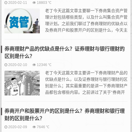
2020-02-11
18803 ℃
老丁今天这篇文章主要聊一下券商集合资产管
理计划包括哪些类型，以及什么叫集合资产管
理计划。之前我们聊过了券商理财的优缺点以
及券商开户和股票开户的区别是什么，今天主
要讲一下集合资产管理计划的问题，即集合资
产管理计划是什么，购买渠道，投资范围，以及分类和注意事项。
券商理财产品的优缺点是什么？证券理财与银行理财的
一...
区别是什么？
2020-02-10
12346 ℃
老丁今天这篇文章主要讲一下券商理财产品的
优缺点是什么，以及证券理财与银行理财的区
别是什么；其实最重要的是讲一下券商理财产
品都包含哪些内容。之前讲过了关于“券商开
户和股票开户的区别是什么”、“券商开户和股
票开户的区别是什么”等内容，相信大家主要对银行理财有了一定...
券商开户和股票开户的区别是什么？券商理财和银行理
财的区别是什么？
2020-02-09
7646 ℃