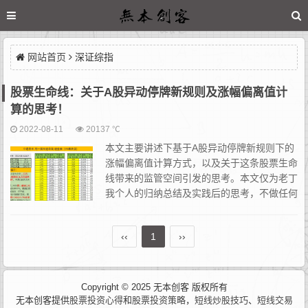
网站首页
深证综指
股票生命线：关于A股异动停牌新规则及涨幅偏离值计
算的思考！
2022-08-11
20137 ℃
本文主要讲述下基于A股异动停牌新规则下的
涨幅偏离值计算方式，以及关于这条股票生命
线带来的监管空间引发的思考。本文仅为老丁
我个人的归纳总结及实践后的思考，不做任何
层面的定性。怎么说呢，这些都属于比较基础
的东西，如果有擅长自己总结且有独到见解，完全可以略过。市面
‹‹
1
››
上...
Copyright © 2025 无本创客 版权所有
无本创客提供
股票投资心得
和
股票投资策略
，
短线炒股技巧
、
短线交易