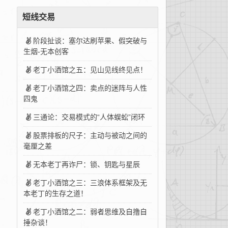
短线交易
阶段扯谈：塞尔达刷苹果、假突破与
生烟-无本创客
老丁小酒馆之五：见山见线终见点！
老丁小酒馆之四：卖点的迷阵与人性
四鬼
三通论：交易模式的“人体蜈蚣”闭环
股票排板的尺子：主动与被动之间的
毫厘之差
无本老丁再诈尸：锁、钥匙与星辰
老丁小酒馆之三：三浪体系框架及无
本老丁的生存之道！
老丁小酒馆之二：弱者思维及自撸自
捶杂谈！