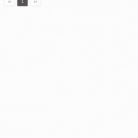
‹‹
1
››