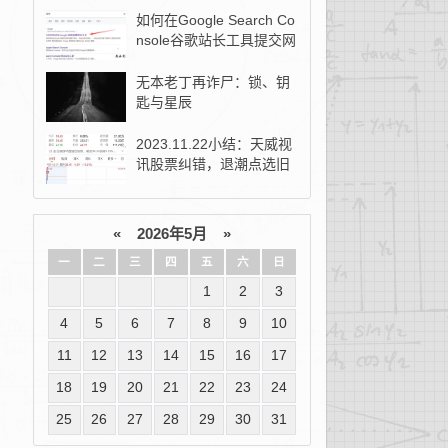
如何在Google Search Co
nsole谷歌站长工具提交网
站地图？
无本老丁再诈尸：锁、钥
匙与星辰
2023.11.22小结：天威视
讯股票纠错，退潮点选旧
去新！
«
2026年5月
»
一
二
三
四
五
六
日
1
2
3
4
5
6
7
8
9
10
11
12
13
14
15
16
17
18
19
20
21
22
23
24
25
26
27
28
29
30
31