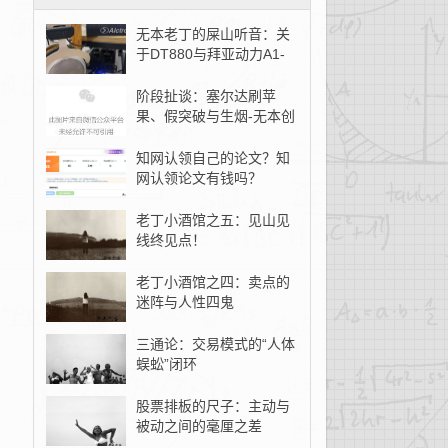
无本老丁的屎山听音：关
于DT880与拜亚动力A1-
无本创客
阶段扯谈：塞尔达刷苹
果、假突破与生烟-无本创
客
知网认领自己的论文？知
网认领论文有钱吗？
老丁小酒馆之五：见山见
线终见点！
老丁小酒馆之四：卖点的
迷阵与人性四鬼
三通论：交易模式的“人体
蜈蚣”闭环
股票排板的尺子：主动与
被动之间的毫厘之差