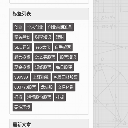
标签列表
创业
个人创业
创业前期准备
税务筹划
财税知识
理财
SEO建站
seo优化
白手起家
趋势投资
怎么买股票
股票知识
现金投资
短线股票
每日股评
999999
上证指数
乾景园林股票
603778股票
龙头股
交易体系
打板
鸿博股份股票
排板
硬性环境
最新文章