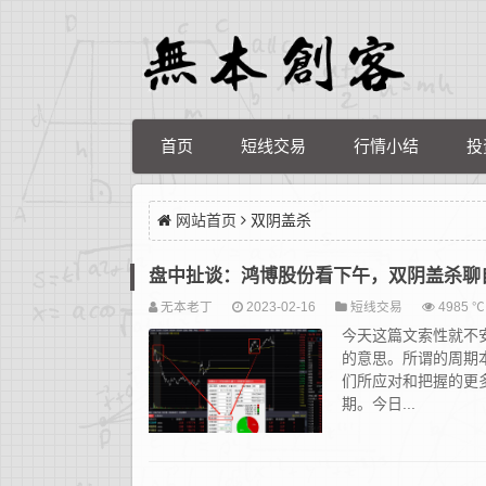
首页
短线交易
行情小结
投
网站首页
双阴盖杀
盘中扯谈：鸿博股份看下午，双阴盖杀聊
无本老丁
2023-02-16
短线交易
4985 ℃
今天这篇文索性就不
的意思。所谓的周期
们所应对和把握的更
期。今日...