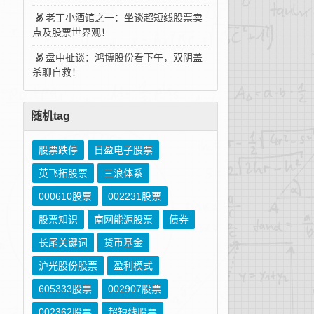
老丁小酒馆之一：坐谈超短线股票卖
点及股票世界观！
盘中扯谈：鸿博股份看下午，双阴盖
杀聊自救！
随机tag
股票跌停
日盈电子股票
英飞拓股票
三浪体系
000610股票
002231股票
股票知识
南网能源股票
债券
长尾关键词
货币基金
沪光股份股票
盈利模式
605333股票
002907股票
002362股票
超短线股票