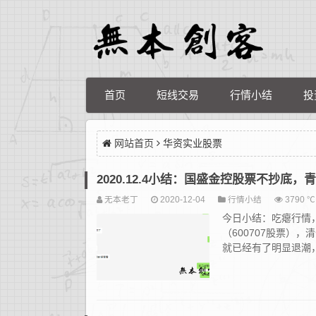
首页
短线交易
行情小结
投
网站首页
华资实业股票
2020.12.4小结：国盛金控股票不抄底
无本老丁
2020-12-04
行情小结
3790 ℃
今日小结：吃瘪行情
（600707股票）
就已经有了明显退潮，