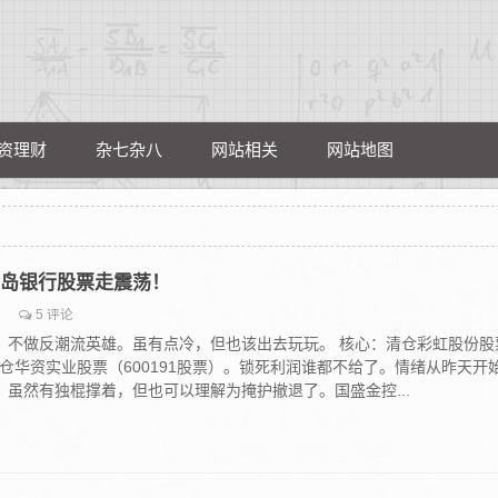
资理财
杂七杂八
网站相关
网站地图
，青岛银行股票走震荡！
5 评论
，不做反潮流英雄。虽有点冷，但也该出去玩玩。 核心：清仓彩虹股份股
，清仓华资实业股票（600191股票）。锁死利润谁都不给了。情绪从昨天开
虽然有独棍撑着，但也可以理解为掩护撤退了。国盛金控...