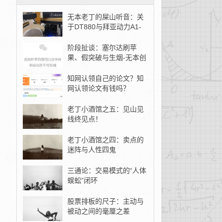
无本老丁的屎山听音：关
于DT880与拜亚动力A1-
无本创客
阶段扯谈：塞尔达刷苹
果、假突破与生烟-无本创
客
知网认领自己的论文？知
网认领论文有钱吗？
老丁小酒馆之五：见山见
线终见点！
老丁小酒馆之四：卖点的
迷阵与人性四鬼
三通论：交易模式的“人体
蜈蚣”闭环
股票排板的尺子：主动与
被动之间的毫厘之差