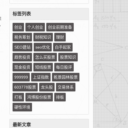
标签列表
票
，
创业
个人创业
创业前期准备
税务筹划
财税知识
理财
SEO建站
seo优化
白手起家
趋势投资
怎么买股票
股票知识
现金投资
短线股票
每日股评
999999
上证指数
乾景园林股票
603778股票
龙头股
交易体系
打板
鸿博股份股票
排板
硬性环境
最新文章