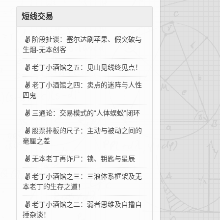
短线交易
阶段扯谈：塞尔达刷苹果、假突破与
生烟-无本创客
老丁小酒馆之五：见山见线终见点！
老丁小酒馆之四：卖点的迷阵与人性
四鬼
三通论：交易模式的“人体蜈蚣”闭环
股票排板的尺子：主动与被动之间的
毫厘之差
无本老丁再诈尸：锁、钥匙与星辰
老丁小酒馆之三：三浪体系框架及无
本老丁的生存之道！
老丁小酒馆之二：弱者思维及自撸自
捶杂谈！