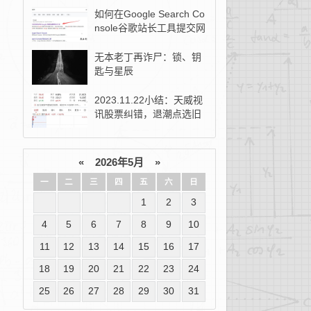
如何在Google Search Co
nsole谷歌站长工具提交网
站地图？
无本老丁再诈尸：锁、钥
匙与星辰
2023.11.22小结：天威视
讯股票纠错，退潮点选旧
去新！
«
2026年5月
»
一
二
三
四
五
六
日
1
2
3
4
5
6
7
8
9
10
11
12
13
14
15
16
17
18
19
20
21
22
23
24
25
26
27
28
29
30
31