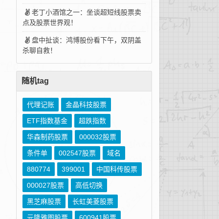
老丁小酒馆之一：坐谈超短线股票卖
点及股票世界观！
盘中扯谈：鸿博股份看下午，双阴盖
杀聊自救！
随机tag
代理记账
金晶科技股票
ETF指数基金
超跌指数
华森制药股票
000032股票
条件单
002547股票
域名
880774
399001
中国科传股票
000027股票
高低切换
黑芝麻股票
长虹美菱股票
元隆雅图股票
600941股票