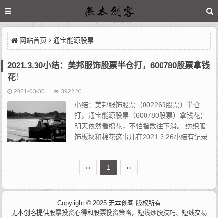
网站首页
​通宝能源股票
2021.3.30小结：美邦服饰股票半仓打，​600780股票拿钱
花！
2021-03-30
3922 ℃
小结：美邦服饰股票（002269股票）半仓
打，通宝能源股票（600780股票）拿钱花；
明天依然看棉花，不怕指数往下滑。 纺织服
饰板块和棉花这事儿在2021.3.26小结有记录
过，具体发酵多久这个得让市场说了算。最起
码得走个龙头股出来，很显然就是美邦服...
‹‹
1
››
Copyright © 2025 无本创客 版权所有
无本创客提供
股票投资心得
和
股票投资策略
，
短线炒股技巧
、
短线交易