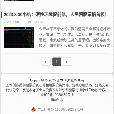
重要。昨日老丁我又跑了一天医院，没法操
作。所以只能是专注于解决持仓的人民网股票（603000股票）。...
2023.8.30小结：硬性环境提前修，人民网股票搞首板！
2023-08-30
3834 ℃
今天本来不想做的。因为这两日全都是遍地开
花，情绪世界也整体走后周期。是一种“余”的
感觉，余波或余浪之类的意思吧。选股难度比
较大，审美也不容易提上去，看不到太多确定
性的东西。更多是走“睡眠”。只能是重在参与
的心态搞搞，就找了个超级老屁股。主要也是因为昨天得去医院...
‹‹
1
››
Copyright © 2025 无本创客 版权所有
无本创客提供
股票投资心得
和
股票投资策略
，
短线炒股技巧
、
短线交易
秘诀
分享；及无本老丁
个人投资理财
知识和
股票行情小结
的
炒股博客
。
京ICP备19020459号-1
SiteMap
京公网安备 11010802028771号