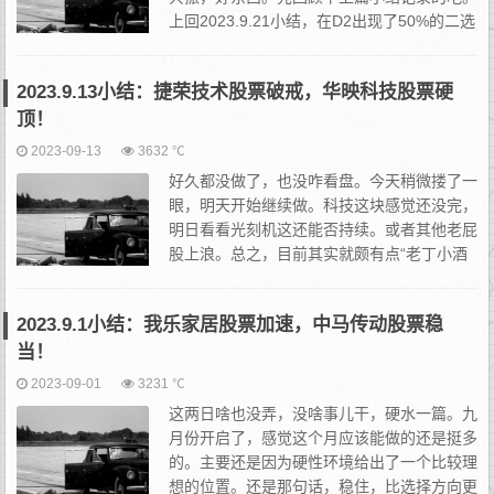
上回2023.9.21小结，在D2出现了50%的二选
一。选对了就赢，选错了吃瘪。至于怎么选，
其实就是上下浪关系以及流动性区别问题了。其实也还...
2023.9.13小结：捷荣技术股票破戒，华映科技股票硬
顶！
2023-09-13
3632 ℃
好久都没做了，也没咋看盘。今天稍微搂了一
眼，明天开始继续做。科技这块感觉还没完，
明日看看光刻机这还能否持续。或者其他老屁
股上浪。总之，目前其实就颇有点“老丁小酒
馆之三”中上下浪共振的情况。是上还是下，
都有的选。好了，水篇文吧。最近一直在照顾媳妇，孕晚期会经常
2023.9.1小结：我乐家居股票加速，中马传动股票稳
需...
当！
2023-09-01
3231 ℃
这两日啥也没弄，没啥事儿干，硬水一篇。九
月份开启了，感觉这个月应该能做的还是挺多
的。主要还是因为硬性环境给出了一个比较理
想的位置。还是那句话，稳住，比选择方向更