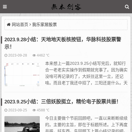
网站首页
我乐家居股票
2023.9.28小结：天地地天板核按钮，华脉科技股票警
示！
2023-09-28
4462 ℃
本来想上一篇2023.9.25小结写完后，就知行
合一老老实实操作到假期就完事了。因为确实
没啥可再记录的了，大妖往这里一立，还记
啥。而且老丁我还中招了，三阳还是什么。天
天大挂着大鼻涕，难受。今日还是收个尾吧。
近期由于捷荣的疯涨，导致后台很多朋友留言问这问那。其实...
2023.9.25小结：三倍妖股挺立，精伦电子股票共振！
2023-09-25
4588 ℃
今日主要做个节前回顾吧，一直以来断断续续
的。主要的主旨，即在于标题所述。上下再度
共振，好东西。先回顾下上篇小结记录的吧。