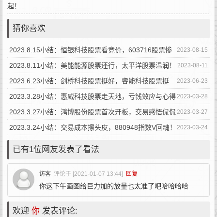
起！
猜你喜欢
2023.8.15小结：恒银科技股票看竞价，603716股票惨
2023-08-15
被吸！
2023.8.11小结：美能能源股票还行，太平洋股票温润！
2023-08-11
2023.6.23小结：剑桥科技股票挺好，睿能科技股票挺
2023-06-23
孬！
2023.3.28小结：惠威科技股票走天地，亏钱效应与心得
2023-03-28
总结！
2023.3.27小结：鸿博股份股票首次开板，交易感悟侃侃
2023-03-27
而谈！
2023.3.24小结：交易成本擦头皮，880948指数V回魂！
2023-03-24
已有1位网友发表了看法
访客
评论于 [2021-01-07 13:44]
回复
你这下午画图给巨力加的放量也太准了吧哈哈哈哈
欢迎
你
发表评论: