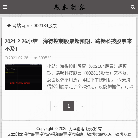
网站首页
002184股票
2021.2.26小结：海得控制股票超预期，路畅科技股票来
不及！
2021-02-26
3995 ℃
小结：海得控制股票（002184股票）超预
期，路畅科技股票（002813股票）来不及；
总会反弹不用急，睡眠下午找时机。 今天海
得控制股票走了个超预期，没能把握住，可以
看看下午开口回封的机会。这个票可以排队，
但是我没排板，因为昨晚压根没放在自选股票池里...
‹‹
1
››
Copyright © 2025 无本创客 版权所有
无本创客提供
股票投资心得
和
股票投资策略
，
短线炒股技巧
、
短线交易