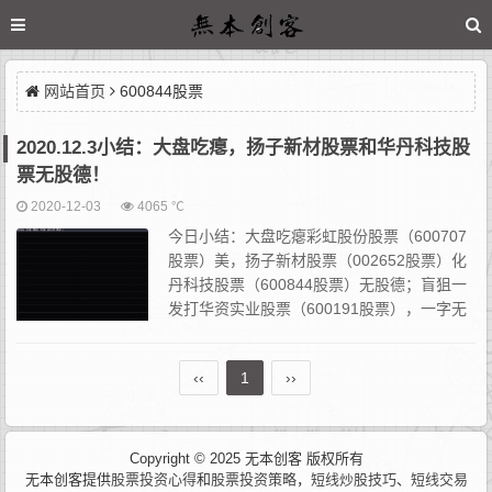
网站首页
600844股票
2020.12.3小结：大盘吃瘪，扬子新材股票和华丹科技股
票无股德！
2020-12-03
4065 ℃
今日小结：大盘吃瘪彩虹股份股票（600707
股票）美，扬子新材股票（002652股票）化
丹科技股票（600844股票）无股德；盲狙一
发打华资实业股票（600191股票），一字无
缘泪洗面。 核心：今日彩虹股份股票（6007
07股票）继续持有，清仓天汽模...
‹‹
1
››
Copyright © 2025 无本创客 版权所有
无本创客提供
股票投资心得
和
股票投资策略
，
短线炒股技巧
、
短线交易