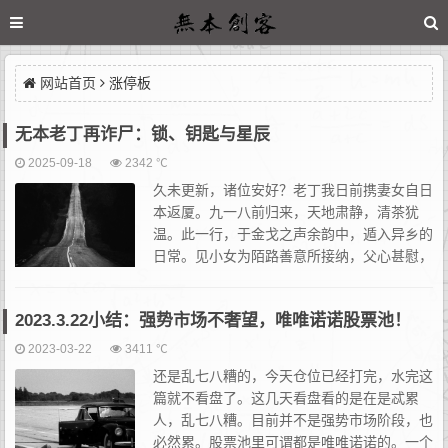
网站首页
涨停板
无本老丁再诈尸：锁、钥匙与星辰
2025-09-18
2342 ℃
久未更新，诸位安好？老丁我日前携妻女自日
本返厦。九一八前归来，天地肃静，清茶犹
温。此一行，于金戈之声余韵中，遁入异乡的
日常。见小女为陌路善意所接纳，父心甚慰，
亦感错综。漫步街头，割裂感油然而生。所求
不过一盒合口烟弹，一杯地道生啤——此般微末之事，竟成远行之
2023.3.22小结：强势市场不奢望，唯唯诺诺股票池！
由。...
2023-03-22
3411 ℃
还是乱七八糟的，今天仓位已经打完，水完这
篇就不看盘了。这几天看盘看的是在是忒累
人，乱七八糟。目前并不是强势市场阶段，也
必然累。股票池里可谓都是唯唯诺诺的。一个