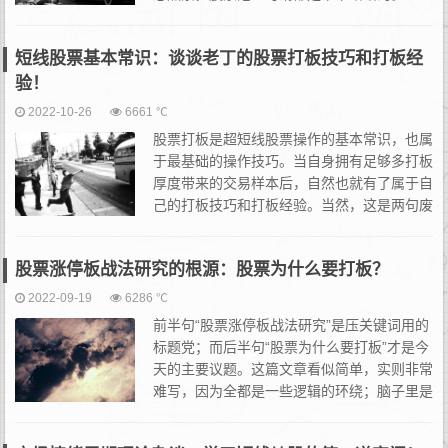
个撸，想到哪说哪。首先，今早一开盘，鸿博
股份股票（002229股票）直接一字顶起，虽竞价有分歧，但立刻...
短线股票基本常识：谈谈老丁的股票打板技巧和打板经
验！
2022-10-26
6661 ℃
股票打板是超短线股票操作的基本常识，也属
于最基础的操作技巧。当自身拥有足够多打板
厚度带来的交易样本后，自然也就有了属于自
己的打板技巧和打板经验。当然，这是两句废
话。说完废话，就说一下本文的主旨：用一篇
文解决D1打板的所有技术问题。如果今天老丁我只是单纯从技术
股票涨停板战法研究的根源：股票为什么要打板？
手...
2022-09-19
6286 ℃
前半句“股票涨停板战法研究”是压关键词用的
标题党；而后半句“股票为什么要打板”才是今
天的主要议题。这篇文章看似简单，实则非常
难写，因为全都是一些逻辑的环绕；脑子里是
明白，但想井井有条的写出来，确实有点难，
我只能着重强调几个重点，后续各位自由发挥。这篇文章是能够...