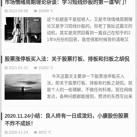
市场情绪周期理论杂谈：学习短线炒股的第一道窄门！
2022-09-08
16599 ℃
这个标题是不是挺唬人，又是市场情绪周期理
论又是学习短线炒股的。但老丁我扯这篇文的
动机，其实是突然回看到一篇自己在知乎的2
1年9月份的回答，我觉得那时候答的清晰又
全面，甚至是相当髓的。放在知乎回答实属可
惜了，所以打算单发一篇文放在博客里。无论怎么讲，所谓的情绪
股票涨停板买入法：关于股票打板、排板和扫板之胡侃
周...
2021-01-31
15392 ℃
今天这篇文主要讲一下股票涨停板买入
法，即关于股票打板、排板和扫板之胡侃。就
是个人的一些理解，不做任何科普。现在网络
发达，各种问题都能搜到，赘述的东西写出来
没意义。 所以先科普和赘述一下吧。股票涨
停板...
2020.11.24小结：良人终有一日成泼妇，小康股份股票
不炸不成妖！
2020-11-24
3652 ℃