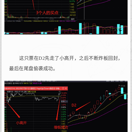
这只票在D2先走了小高开，之后不断炸板回封，
最后在尾盘偷袭成功。