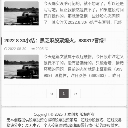
今天确实没啥可记的，就不想写了，所以还是
写写吧。反正我依然是做不了。如果这段时间
还在操作的，那就涉及到一些炒股心态问题
了。其实昨天2022.8.30小结里有写到，已经
能够识别出冰点了。今早本打算轻仓甩一狙德
龙汇能股票(000593股票)的，但昨日的末尾给了股票...
2022.8.30小结：黑芝麻股票熄火，880812冒绿！
2022-08-30
2905 ℃
今天这篇文就属于没屁硬挤。今日股市注定又
是做不了的，没有备选标的，只能看着；情绪
环境的问题。目前的态势就是上证指数（999
999）没稳住，昨日涨停（880863）、昨日
连板（880812）、昨日首板（880874）都是
绿的，我的观察池里也是不温不火。今天不能算...
‹‹
1
››
Copyright © 2025 无本创客 版权所有
无本创客提供
股票投资心得
和
股票投资策略
，
短线炒股技巧
、
短线交易
秘诀
分享；及无本老丁
个人投资理财
知识和
股票行情小结
的
炒股博客
。