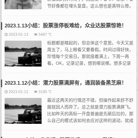
节好像都在埋头复盘，这么想也是真特么惨。
主要是一到春节身边现在也没啥好玩的人了，
玩自己吧。本文没有什么主线，喝了二两小酒，胡写。正如“股票
2023.1.13小结：股票涨停板难给，众业达股票惊艳！
怎...
2023-01-13
5487 ℃
标题都是瞎起的，但总体这个意思。今天又是
周五了，马上眼看又要春假。时间过得好快，
珍惜每个交易日。那就接着满上，下周一再
看。OK，记录记录，想到哪说哪。想多记录
点，可又感觉好像之前也都说过。总之这两天
情况大致如下：老阴逼资金相对比较谨慎，偏爱在超跌位置以及玩
2023.1.12小结：潜力股票满屏有，通润装备黑芝麻！
各种...
2023-01-12
3185 ℃
最近这两天的行情还不错，但操作起来舒不舒
服就因人而异了。总之就是潜力股票满屏飞。
比如昨天的高标一开盘普遍是先砸后拉的，那
么自己的模式该如何去应对这样的波动，就成
为了能否把控好节奏的一种考验。说白了就是
之前提到的“强者宽恕，智者忽略”的问题。从超短线来看，很可能...