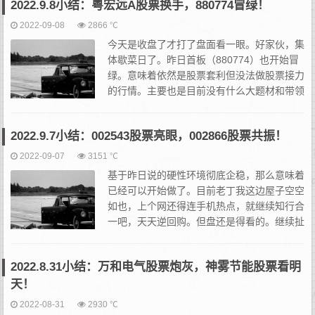
2022.9.8小结：粤宏远A股票换手，880774冒绿！
2022-09-08
2866 ℃
今天是收盘了才打了盘面看一眼。好家伙，集
体歇菜日了。昨日首板（880774）也开始冒
绿。意味着依然是股票套利但没法做股票接力
的行情。主要也是目前没有什么大题材和带领
性的龙头股出来，没有赚钱效应和辨识度就没
人来跟，也就无法产生惯性水流。没惯性水流，那样就只能模式...
2022.9.7小结：002543股票亮眼，002866股票共振！
2022-09-07
3151 ℃
基于昨日说的硬性环境彻底企稳，那么意味着
已经可以开始做了。目前老丁我这边屋子空空
如也，上个网还得连手机热点，就继续知行合
一吧，天天逆回购。但盘还是得看的。继续扯
犊子。今天这行情就不必多说啥了，爷青回的
感觉，正可谓是炒股炒来炒去无非炒的就是个潮起潮落而已。做短
2022.8.31小结：万和电气股票炮灰，神雾节能股票看明
线...
天！
2022-08-31
2930 ℃