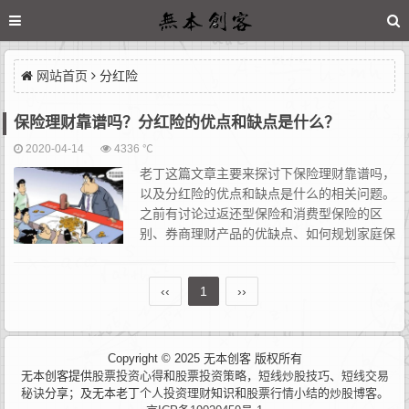
网站首页
分红险
保险理财靠谱吗？分红险的优点和缺点是什么？
2020-04-14
4336 ℃
老丁这篇文章主要来探讨下保险理财靠谱吗，
以及分红险的优点和缺点是什么的相关问题。
之前有讨论过返还型保险和消费型保险的区
别、券商理财产品的优缺点、如何规划家庭保
险计划等问题，相信大家对券商理财、银行理
财有了一定的认识，同时也对保险的本质概念有了一定的了解。但
‹‹
1
››
是老...
Copyright © 2025 无本创客 版权所有
无本创客提供
股票投资心得
和
股票投资策略
，
短线炒股技巧
、
短线交易
秘诀
分享；及无本老丁
个人投资理财
知识和
股票行情小结
的
炒股博客
。