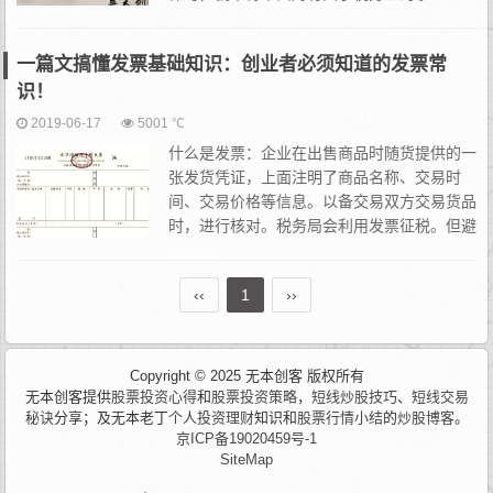
宜。 就比如新注册公司报税流程是什么？国
税、地税有哪些税种？这个必须得有个概念。&nbs...
一篇文搞懂发票基础知识：创业者必须知道的发票常
识！
2019-06-17
5001 ℃
什么是发票：企业在出售商品时随货提供的一
张发货凭证，上面注明了商品名称、交易时
间、交易价格等信息。以备交易双方交易货品
时，进行核对。税务局会利用发票征税。但避
税是企业的天性，如让企业自觉缴税，意味着
税源的大量流失，于是，“以票控税”制度生成。（国外出差可以凭
‹‹
1
››
收...
Copyright © 2025 无本创客 版权所有
无本创客提供
股票投资心得
和
股票投资策略
，
短线炒股技巧
、
短线交易
秘诀
分享；及无本老丁
个人投资理财
知识和
股票行情小结
的
炒股博客
。
京ICP备19020459号-1
SiteMap