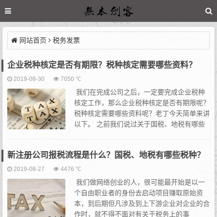
网站首页
税务发票
企业税种核定是否有期限？税种核定需要哪些资料？
2019-08-30
7050 ℃
我们在完成公司之后，一定要完成企业税种
核定工作，那么企业税种核定是否有期限呢？
税种核定需要哪些资料呢？老丁今天简单来讲
以下。 之前我们说过关于国税、地税有哪些
税种的问题；我们应该对应自己公司的业务去
做相应的认定，否则你有了订单和客户，在收...
新注册公司报税流程是什么？国税、地税有哪些税种？
2019-08-27
4476 ℃
我们做网络创业的人，很可能最开始是以一
个自由职业者的身份去启动项目赚取原始资
本，到后期但凡涉及到上下游企业对企业的合
作时，就不得不面对有关于税务上的事