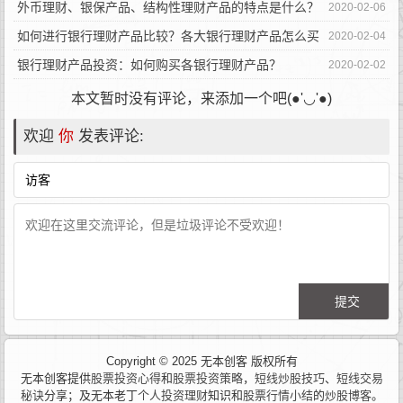
外币理财、银保产品、结构性理财产品的特点是什么？
2020-02-06
如何进行银行理财产品比较？各大银行理财产品怎么买
2020-02-04
收益高？
银行理财产品投资：如何购买各银行理财产品？
2020-02-02
本文暂时没有评论，来添加一个吧(●'◡'●)
欢迎
你
发表评论:
Copyright © 2025 无本创客 版权所有
无本创客提供
股票投资心得
和
股票投资策略
，
短线炒股技巧
、
短线交易
秘诀
分享；及无本老丁
个人投资理财
知识和
股票行情小结
的
炒股博客
。