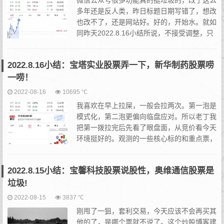
微信公众号很多功能真的挺垃圾的，改了这么
多年还是反人类，昨日标题日期写错了，想改
也改不了，还是网站好。好的，开始水。就如
同昨天2022.8.16小结所说，不接受调整，只
要敢给我红盘开老丁我直接走。由于昨天宝塔
实业股票（000595股票）因为拉屎等原因，半路介入...
2022.8.16小结：宝塔实业股票弄一下，新华制药股票唠
一唠！
2022-08-16
10695 ℃
我喜欢在早上拉屎，一般会拉两次。第一泡是
模式化，第二泡更偏向临盘应对。所以老丁我
把第一拨拉完后先看了眼盘面，从竞价看今天
环境挺好的。观测的一些核心标的和重点票，
基本都是主动往下面开，打算走长阳或调整的
姿态，没有什么恐慌。也就意味着今天我可以去giao一些东西了...
2022.8.15小结：宝馨科技股票说股性，奥维通信股票是
垃圾!
2022-08-15
3837 ℃
刚甩了一狙，套利交易，今天应该不会再买其
他的了，是哪个票就不说了。这个炒股博客建