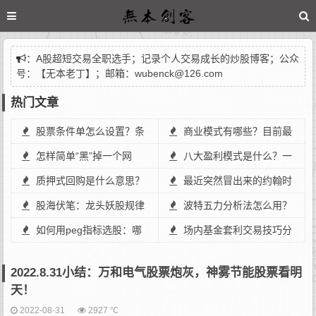
：
A股超短交易全职选手；记录个人交易成长的炒股博客；公众
号：【无本老丁】；邮箱：wubenck@126.com
热门文章
股票条件单怎么设置？条
商业模式有哪些？目前最
件单怎么设置自动交易？
怎样简单“黑”掉一个网
火的六大商业模式你必须知
八大盈利模式是什么？一
页？菜鸟如何“黑”掉一个网
质押式回购是什么意思？
道！
篇文教会你盈利模式分析！
最近突然冒出来的约翰时
页？（搞笑向）
质押式报价回购业务怎么操
股海伏笔：龙头妖股规律
间(John-Time)，是网络骗子
波特五力分析法怎么用？
作？
与股市大盘指数分析之考
如何用peg指标选股：哪
还是？
简要分析波特五力模型的使
场内基金套利交易技巧分
辩！
个软件里有peg指标？
用方法
享，场内基金如何t0套利？
2022.8.31小结：万和电气股票炮灰，神雾节能股票看明
天！
2022-08-31
2927 ℃