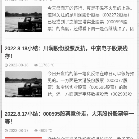
今天盘面开的还行，算是不温不火里的上乘。
值得关注的是川润股份股票（002272股票）
已经摸到了之前宝塔实业股票（000595股
票）的高度，还得看下周一是否继续顶了。因
为它开盘开的很不好，竞价后开在那个位置非
常越容易诱发股票套利和砸盘；之后分时如果图形维护不好，...
2022.8.18小结：川润股份股票反抗，中京电子股票残
存！
2022-08-18
11783 ℃
今日开盘给的第一笔负反馈在昨日可以很好预
见的。一方面是大港股份股票（002077股
票）和宝塔实业股票（000595股票）的踉
跄；还一方面则是宇环数控股票（002903股
票）和中京电子股票（002579股票）干脆利
索的负反馈。所以正如2022.8.17小结所形容...
2022.8.17小结：000595股票竞价走，大港股份股票等一
等！
2022-08-17
4609 ℃