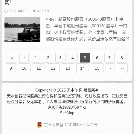
肉！
2021-04-02
4979 ℃
小结：新赛股份股票（600540股票）上冲
走，半仓中成股份股票（000151股票）一口
肉；火中取栗继续苟，空仓休息节后搞！ 新
赛股份股票跌停开局，竞价显示依然有顽强的
多头在等候，直线拉升处必须止盈。这种直升
波，必须走人，不能停留。主要原因是新赛股份逻...
‹‹
‹
1
2
3
4
5
6
7
8
9
10
11
12
13
14
15
›
››
Copyright © 2025 无本创客 版权所有
无本创客提供
股票投资心得
和
股票投资策略
，
短线炒股技巧
、
短线交易
秘诀
分享；及无本老丁
个人投资理财
知识和
股票行情小结
的
炒股博客
。
京ICP备19020459号-1
SiteMap
京公网安备 11010802028771号