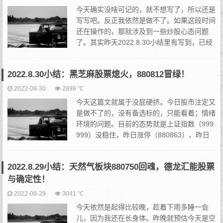
今天确实没啥可记的，就不想写了，所以还是
写写吧。反正我依然是做不了。如果这段时间
还在操作的，那就涉及到一些炒股心态问题
了。其实昨天2022.8.30小结里有写到，已经
能够识别出冰点了。今早本打算轻仓甩一狙德
龙汇能股票(000593股票)的，但昨日的末尾给了股票...
2022.8.30小结：黑芝麻股票熄火，880812冒绿！
2022-08-30
2899 ℃
今天这篇文就属于没屁硬挤。今日股市注定又
是做不了的，没有备选标的，只能看着；情绪
环境的问题。目前的态势就是上证指数（999
999）没稳住，昨日涨停（880863）、昨日
连板（880812）、昨日首板（880874）都是
绿的，我的观察池里也是不温不火。今天不能算...
2022.8.29小结：天然气板块880750回魂，德龙汇能股票
与确定性！
2022-08-29
3041 ℃
今天依然是起得比较晚，趁着下雨多睡一会
儿，因为我还在长身体。昨晚就预估今天是空