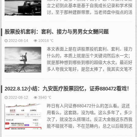
立之初到此基本是基于自我成长记录和学术探
讨，至于那种建群带票，当老师盘中指点的活
儿我目前是真没兴趣，更愿意自己沉淀下来思
考记录。所以一些有意思的标的我记录，没啥意思的就不说了，尤
股票投机套利：套利、接力与男男女女嬲问题
其...
2022-08-14
10016 ℃
本文表面上是在讲股票投机套利、套利、接力
什么的，本质上就是压个关键词然后水一文；
就是那种想到哪些到哪的超级大水文。最近好
多人夸我文笔好，是您太捧了，我其实文笔不
好，只是曾经硬着头皮做过几年文字工作，生
生的把自己最不喜欢的东西变成了比较擅长的事。但我很讨厌文
2022.8.12小结：九安医疗股票回忆，证券880472看戏！
字，...
2022-08-12
3940 ℃
昨日有人问证券880472什么的怎么看。这还
用看么，这套路，没为啥。这么多年了，多少
次了，就没怎么搭理过。反正大金融这东西我
能不碰就不碰，不在范畴内，总之以后碰到这
种事，晚上看眼消息就行，什么注册制又要来