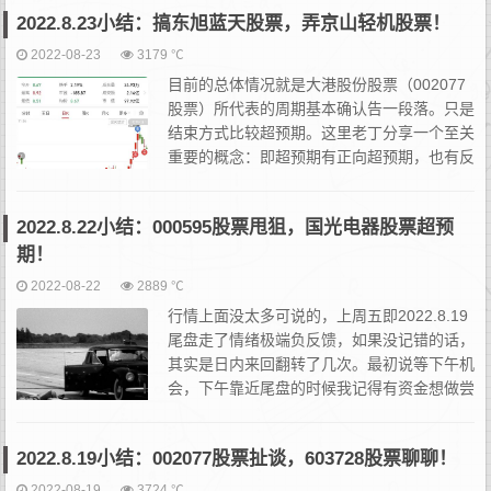
了，0.19个点，算平进平出，微亏头皮。在这种...
2022.8.23小结：搞东旭蓝天股票，弄京山轻机股票！
2022-08-23
3179 ℃
目前的总体情况就是大港股份股票（002077
股票）所代表的周期基本确认告一段落。只是
结束方式比较超预期。这里老丁分享一个至关
重要的概念：即超预期有正向超预期，也有反
向超预期。预期差都是超短套利的最底层逻
辑，是套利之所以套利的所以然。这个是基础，在这个基础之上再...
2022.8.22小结：000595股票甩狙，国光电器股票超预
期！
2022-08-22
2889 ℃
行情上面没太多可说的，上周五即2022.8.19
尾盘走了情绪极端负反馈，如果没记错的话，
其实是日内来回翻转了几次。最初说等下午机
会，下午靠近尾盘的时候我记得有资金想做尝
试。拉不动，索性直接砸了，都是耐心有限，
大概也就这么个节奏。那么今天开盘主要就是看是否修复，...
2022.8.19小结：002077股票扯谈，603728股票聊聊！
2022-08-19
3724 ℃