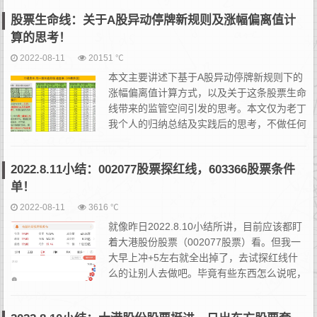
了，什么玩意儿吧。一般都是它们先动，然后晚上出来个真的或...
股票生命线：关于A股异动停牌新规则及涨幅偏离值计
算的思考！
2022-08-11
20151 ℃
本文主要讲述下基于A股异动停牌新规则下的
涨幅偏离值计算方式，以及关于这条股票生命
线带来的监管空间引发的思考。本文仅为老丁
我个人的归纳总结及实践后的思考，不做任何
层面的定性。怎么说呢，这些都属于比较基础
的东西，如果有擅长自己总结且有独到见解，完全可以略过。市面
2022.8.11小结：002077股票探红线，603366股票条件
上...
单！
2022-08-11
3616 ℃
就像昨日2022.8.10小结所讲，目前应该都盯
着大港股份股票（002077股票）看。但我一
大早上冲+5左右就全出掉了，去试探红线什
么的让别人去做吧。毕竟有些东西怎么说呢，
如果能够看到的空间本身就要顶天了，不怎么
有想象力和朦胧感了，那索性就别做，我自己也一般也...