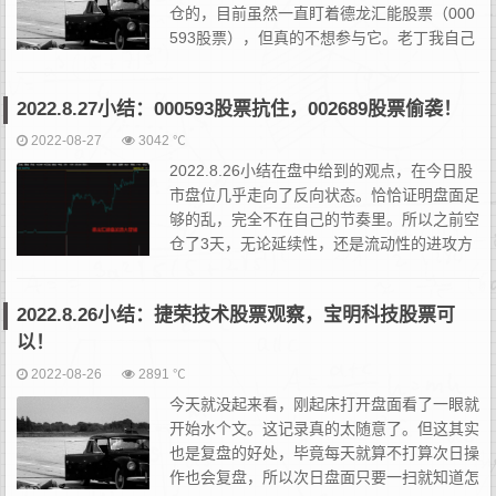
仓的，目前虽然一直盯着德龙汇能股票（000
593股票），但真的不想参与它。老丁我自己
不太想参与的有很多个原因，这里列举一下，
也算是思维上的交流。一方面在于德龙汇能股票本身这第一波的主...
2022.8.27小结：000593股票抗住，002689股票偷袭！
2022-08-27
3042 ℃
2022.8.26小结在盘中给到的观点，在今日股
市盘位几乎走向了反向状态。恰恰证明盘面足
够的乱，完全不在自己的节奏里。所以之前空
仓了3天，无论延续性，还是流动性的进攻方
向都不好把握。即使做隔日的锚定套利也依然
存在被别人先手的可能性。比如8.26下午德龙汇能股票...
2022.8.26小结：捷荣技术股票观察，宝明科技股票可
以！
2022-08-26
2891 ℃
今天就没起来看，刚起床打开盘面看了一眼就
开始水个文。这记录真的太随意了。但这其实
也是复盘的好处，毕竟每天就算不打算次日操
作也会复盘，所以次日盘面只要一扫就知道怎