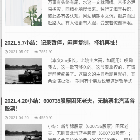
万事有头终有尾，水这一文就闭嘴。言多必泄
易招灾，回精补脑慢慢来。独行无悔弃共识，
彼此各有各认知。网站到期本文沉，擦肩而过
赶路人。有人催更有人跟，受宠若惊谢捧哏。
今日顿感精神爽，即兴单押走一场。一二三四
五六七，这样看似有逻辑。文采有限纯扯谈，随缘看人定深浅。天
2021.5.7小结：记录暂停，闷声复制，择机再扯！
道...
2021-05-07
7851 ℃
（本文2m多长，比姚主席高，如厕用）哎呦
我去，这一歇可够久的。这节奏拿捏的，可谓
是静若痴呆了。这篇文的主旨看题目就好，其
余全瞎扯淡。 期间有个朋友说我这是哲学式
炒股。毫家伙，直接从偷鸡升级成哲学了，菊
花一紧，这词儿真妙，我喜欢。 期间也有几...
2021.4.20小结：600735股票困死老夫，无脑票北汽蓝谷
股票！
2021-04-20
4559 ℃
小结：新华锦股票（600735股票）困死老
夫，无脑票北汽蓝谷股票（600733股票）；