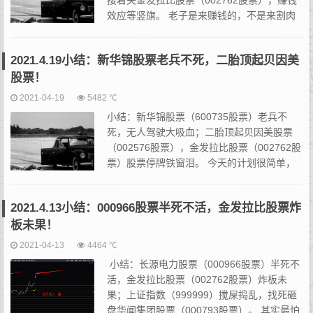
接着关金发拉比股票（002762股票），赚钱
效应等竖旗。 老子是来赚钱的，不是来割肉
的。所以对于新华锦这种开局和走势，我就上
述这一句话。所以得等，敢红盘我就敢砸盘。...
2021.4.19小结：新华锦股票老兵不死，二胎顶起贝因美
股票！
2021-04-19
5482 ℃
小结：新华锦股票（600735股票）老兵不
死，无人驾驶大吸血；二胎顶起贝因美股票
（002576股票），金发拉比股票（002762股
票）股票停牌铁窗泪。 今天的计划很简单，
我就看俩，一个是新华锦股票的表现。新华锦
这票一方面可以当风标看，一方面也可以自己...
2021.4.13小结：000966股票半死不活，金发拉比股票炸
板未果！
2021-04-13
4464 ℃
小结：长源电力股票（000966股票）半死不
活，金发拉比股票（002762股票）炸板未
果；上证指数（999999）搅屎捣乱，找死砸
盘华闻集团股票（000793股票）。 其实最怕