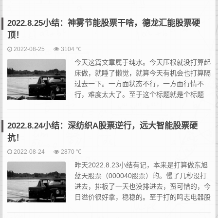
么回事了。今日股市行情无非三个结果，预期
中，不及预期，超预期。当然这些预期和预期差是针对我自己而言
2022.8.25小结：神雾节能股票干啥，德龙汇能股票硬
的...
顶！
2022-08-25
3104 ℃
今天这篇文章属于纯水。今天压根就没打算起
床做，就睡了懒觉，就算今天有机会也打算隔
过去一下。一方面状态不行，一方面行情不
行，难度太大了。至于这个标题就是个标题
党。神雾节能股票（000820股票）卡在天花
板，尾盘是个看点，看个乐吧。至于德龙汇能股票（000593股...
2022.8.24小结：深纺织A股票逆行，远大智能股票硬
抗！
2022-08-24
2870 ℃
昨天2022.8.23小结有记，本来是打算做东旭
蓝天股票（000040股票）的。慢了几秒没打
进去，排板了一天也没排进去，蛮可惜的，今
日溢价很好拿，稳稳的。至于打的鸣志电器股
票（603728股票），开盘直接走人直接核