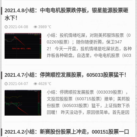
题。逻辑成立的唯一条件就是昨天回封...
2021.4.8小结：中电电机股票跌停板，银星能源股票砸
水下！
2021-04-08
3989 ℃
小结：投机情绪吃屎，对刚美邦服饰股票（0
02269股票）；随你随便折腾，保卫347
2！ 今天一开盘，投机情绪是吃屎状态，各种
炸板各种砸盘。自选里，中电电机股票（603
988股票）股票跌停，银星能源股票（00086
2股票）、豫能控股股票（001896股...
2021.4.7小结：停牌顺控发展股票，605033股票猛干！
2021-04-07
4628 ℃
小结：停牌顺控发展股票（003039股票），
文投控股股票（600715股票）撤单；美邦股
份股票（605033股票）猛干，上证指数下杀
回暖！ 昨天没动手，原因很简单。首先是因
为2021.4.2小结所记录，当时是火中取栗，并
不是我想要的溢价，太凶险。这种...
2021.4.2小结：新赛股份股票上冲走，000151股票一口