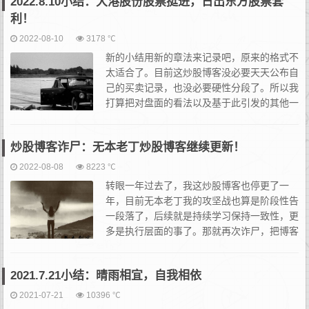
2022.8.10小结：大港股份股票挺进，日出东方股票套
利！
2022-08-10
3178 ℃
新的小结用新的章法来记录吧，原来的格式不
太适合了。目前这炒股博客没必要天天公布自
己的买卖记录，也没必要硬性分段了。所以我
打算把对盘面的看法以及基于此引发的其他一
些感悟，还有生活扯淡揉在一起记录。至于我
自己关注的和做的哪个票会体现在标题和正文里，但就不单独列出
炒股博客诈尸：无本老丁炒股博客继续更新！
了...
2022-08-08
8223 ℃
转眼一年过去了，我这炒股博客也停更了一
年，目前无本老丁我的攻坚战也算是阶段性告
一段落了，后续就是持续学习保持一致性，更
多是执行层面的事了。那就再次诈尸，把博客
慢慢更新起来。撂挑子了太久，以至于很多S
EO建站知识，包括代码插件等等都忘得差不多了，这一年里很多功
2021.7.21小结：晴雨相宜，自我相依
能...
2021-07-21
10396 ℃